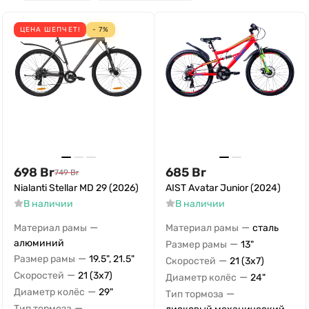
ЦЕНА ШЕПЧЕТ!
- 7%
698
Br
685
Br
749
Br
Nialanti Stellar MD 29 (2026)
AIST Avatar Junior (2024)
В наличии
В наличии
—
—
Материал рамы
Материал рамы
сталь
алюминий
—
Размер рамы
13"
—
Размер рамы
19.5", 21.5"
—
Скоростей
21 (3x7)
—
Скоростей
21 (3x7)
—
Диаметр колёс
24"
—
Диаметр колёс
29"
—
Тип тормоза
—
Тип тормоза