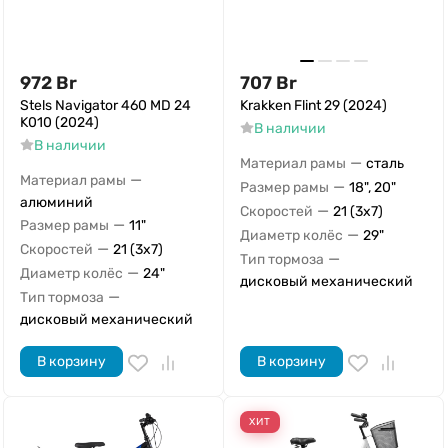
972
Br
707
Br
Stels Navigator 460 MD 24
Krakken Flint 29 (2024)
K010 (2024)
В наличии
В наличии
—
Материал рамы
сталь
—
Материал рамы
—
Размер рамы
18", 20"
алюминий
—
Скоростей
21 (3x7)
—
Размер рамы
11"
—
Диаметр колёс
29"
—
Скоростей
21 (3x7)
—
Тип тормоза
—
Диаметр колёс
24"
дисковый механический
—
Тип тормоза
дисковый механический
В корзину
В корзину
ХИТ