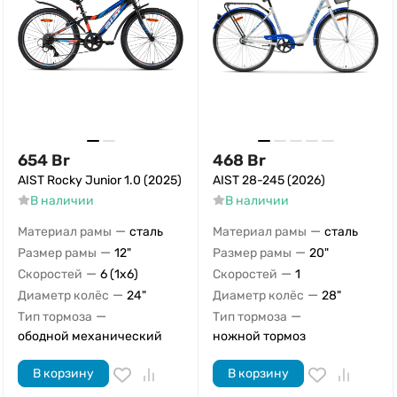
654
Br
468
Br
AIST Rocky Junior 1.0 (2025)
AIST 28-245 (2026)
В наличии
В наличии
—
—
Материал рамы
сталь
Материал рамы
сталь
—
—
Размер рамы
12"
Размер рамы
20"
—
—
Скоростей
6 (1x6)
Скоростей
1
—
—
Диаметр колёс
24"
Диаметр колёс
28"
—
—
Тип тормоза
Тип тормоза
ободной механический
ножной тормоз
В корзину
В корзину