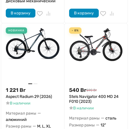
дисковый механический
В корзину
В корзину
НОВИНКА
- 8%
1 221
Br
540
Br
590
Br
Aspect Radium 29 (2026)
Stels Navigator 400 MD 24
F010 (2023)
В наличии
В наличии
—
Материал рамы
—
Материал рамы
сталь
алюминий
—
Размер рамы
12"
—
Размер рамы
M, L, XL