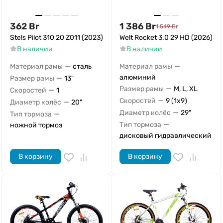
362
Br
1 386
Br
1 549
Br
Stels Pilot 310 20 Z011 (2023)
Welt Rocket 3.0 29 HD (2026)
В наличии
В наличии
—
—
Материал рамы
сталь
Материал рамы
—
алюминий
Размер рамы
13"
—
Размер рамы
M, L, XL
—
Скоростей
1
—
Скоростей
9 (1x9)
—
Диаметр колёс
20"
—
Диаметр колёс
29"
—
Тип тормоза
—
Тип тормоза
ножной тормоз
дисковый гидравлический
В корзину
В корзину