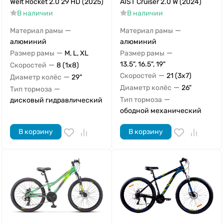
Welt Rocket 2.0 29 HD (2025)
AIST Cruiser 2.0 W (2024)
В наличии
В наличии
—
—
Материал рамы
Материал рамы
алюминий
алюминий
—
—
Размер рамы
M, L, XL
Размер рамы
—
13.5", 16.5", 19"
Скоростей
8 (1x8)
—
Скоростей
21 (3x7)
—
Диаметр колёс
29"
—
Диаметр колёс
26"
—
Тип тормоза
—
Тип тормоза
дисковый гидравлический
ободной механический
В корзину
В корзину