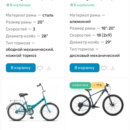
В наличии
В наличии
—
—
Материал рамы
сталь
Материал рамы
—
алюминий
Размер рамы
20"
—
Размер рамы
18", 20"
—
Скоростей
3
—
Скоростей
18 (2x9)
—
Диаметр колёс
28"
—
Диаметр колёс
29"
—
Тип тормоза
—
Тип тормоза
ободной механический,
ножной тормоз
дисковый механический
В корзину
В корзину
НОВИНКА
- 11%