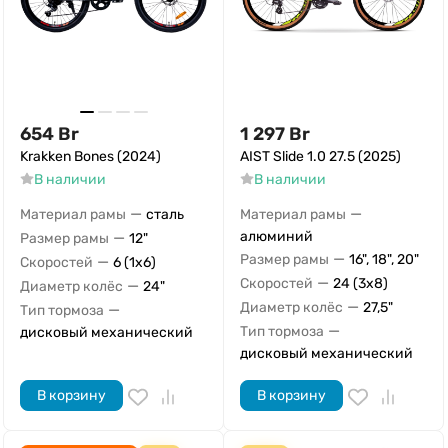
654
Br
1 297
Br
Krakken Bones (2024)
AIST Slide 1.0 27.5 (2025)
В наличии
В наличии
—
—
Материал рамы
сталь
Материал рамы
—
алюминий
Размер рамы
12"
—
Размер рамы
16", 18", 20"
—
Скоростей
6 (1x6)
—
Скоростей
24 (3x8)
—
Диаметр колёс
24"
—
Диаметр колёс
27,5"
—
Тип тормоза
—
Тип тормоза
дисковый механический
дисковый механический
В корзину
В корзину