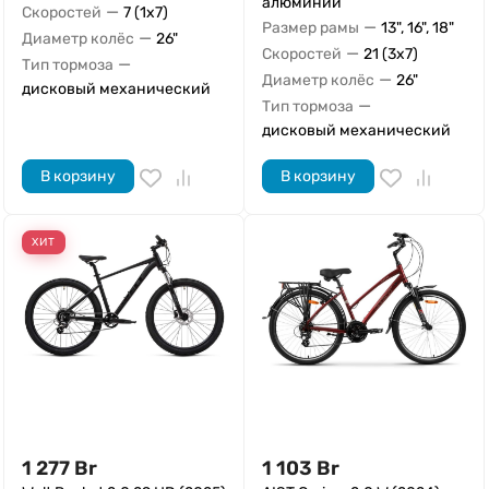
алюминий
—
Скоростей
7 (1x7)
—
Размер рамы
13", 16", 18"
—
Диаметр колёс
26"
—
Скоростей
21 (3x7)
—
Тип тормоза
—
Диаметр колёс
26"
дисковый механический
—
Тип тормоза
дисковый механический
В корзину
В корзину
ХИТ
1 277
Br
1 103
Br