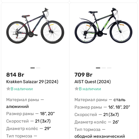
814
Br
709
Br
Krakken Salazar 29 (2024)
AIST Quest (2024)
В наличии
В наличии
—
—
Материал рамы
Материал рамы
сталь
алюминий
—
Размер рамы
16", 18", 20"
—
Размер рамы
18", 20"
—
Скоростей
21 (3x7)
—
Скоростей
21 (3x7)
—
Диаметр колёс
26"
—
Диаметр колёс
29"
—
Тип тормоза
—
Тип тормоза
ободной механический