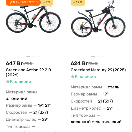
ЦЕНА/КАЧЕСТВО
- 7%
- 12%
647
Br
624
Br
698
Br
706
Br
Greenland Action 29 2.0
Greenland Mercury 29 (2025)
(2026)
В наличии
В наличии
—
Материал рамы
сталь
—
Материал рамы
—
Размер рамы
19"
алюминий
—
Скоростей
21 (3x7)
—
Размер рамы
19", 21"
—
Диаметр колёс
29"
—
Скоростей
21 (3x7)
—
Тип тормоза
—
Диаметр колёс
29"
дисковый механический
—
Тип тормоза