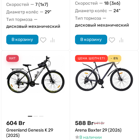
—
Скоростей
18 (3x6)
—
Скоростей
7 (1x7)
—
Диаметр колёс
24"
—
Диаметр колёс
29"
—
Тип тормоза
—
Тип тормоза
дисковый механический
дисковый механический
В корзину
В корзину
ХИТ
ЦЕНА ШЕПЧЕТ!
- 8%
604
Br
588
Br
641
Br
Greenland Genesis K 29
Arena Baxter 29 (2026)
(2025)
В наличии