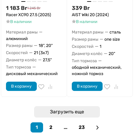
1 183
Br
339
Br
1 245
Br
Racer XC90 27.5 (2025)
AIST Wiki 20 (2024)
В наличии
В наличии
—
—
Материал рамы
Материал рамы
сталь
алюминий
—
Размер рамы
one size
—
Размер рамы
18", 20"
—
Скоростей
1
—
Скоростей
21 (3x7)
—
Диаметр колёс
20"
—
Диаметр колёс
27,5"
—
Тип тормоза
—
Тип тормоза
ободной механический,
дисковый механический
ножной тормоз
В корзину
В корзину
Загрузить еще
1
2
...
23