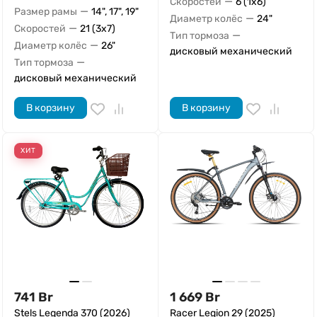
—
Скоростей
6 (1x6)
—
Размер рамы
14", 17", 19"
—
Диаметр колёс
24"
—
Скоростей
21 (3x7)
—
Тип тормоза
—
Диаметр колёс
26"
дисковый механический
—
Тип тормоза
дисковый механический
В корзину
В корзину
ХИТ
741
Br
1 669
Br
Stels Legenda 370 (2026)
Racer Legion 29 (2025)