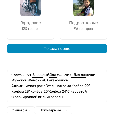
Городские
Подростковые
123 товара
96 товаров
Показать еще
Взрослый
Для мальчика
Для девочки
Часто ищут:
Мужской
Женский
С багажником
Алюминиевая рама
Стальная рама
Колёса 29"
Колёса 28"
Колёса 26"
Колёса 24"
С кассетой
С блокировкой вилки
Гравелы
Фильтры
Популярные сначала