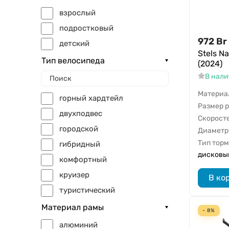
взрослый
подростковый
972
Br
детский
Stels N
Тип велосипеда
(2024)
В нал
Материа
горный хардтейл
Размер 
двухподвес
Скорост
городской
Диаметр
Тип тор
гибридный
дисковы
комфортный
круизер
В ко
туристический
bmx
Материал рамы
- 8%
фэт-байк
алюминий