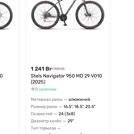
1 241
Br
1 320
Br
20
Stels Navigator 950 MD 29 V010
(2025)
В наличии
—
Материал рамы
алюминий
—
Размер рамы
16.5", 18.5", 20.5"
—
Скоростей
24 (3x8)
—
Диаметр колёс
29"
—
Тип тормоза