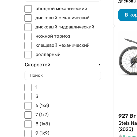
дисковы
14"
ободной механический
12"
В ко
дисковый механический
дисковый гидравлический
ножной тормоз
клещевой механический
роллерный
Скоростей
1
3
6 (1x6)
7 (1x7)
927
Br
Stels N
8 (1x8)
(2025)
9 (1x9)
В нал