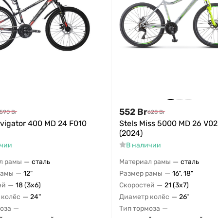
552
Br
590
Br
628
Br
avigator 400 MD 24 F010
Stels Miss 5000 MD 26 V0
(2024)
ичии
В наличии
—
—
л рамы
сталь
Материал рамы
сталь
—
—
рамы
12"
Размер рамы
16", 18"
—
—
ей
18 (3x6)
Скоростей
21 (3x7)
—
—
 колёс
24"
Диаметр колёс
26"
—
—
моза
Тип тормоза