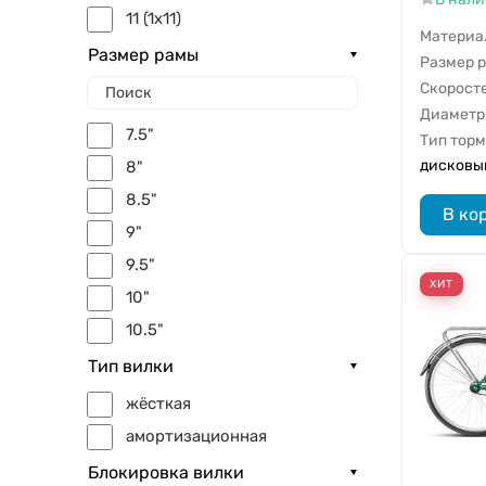
11 (1x11)
Материа
12 (1x12)
Размер рамы
Размер 
18 (3x6)
Скорост
Диаметр
21 (3x7)
7.5"
Тип тор
24 (3x8)
дисковы
8"
27 (3x9)
8.5"
В ко
9"
9.5"
ХИТ
10"
10.5"
11"
Тип вилки
11.5"
жёсткая
12"
амортизационная
12.5"
Блокировка вилки