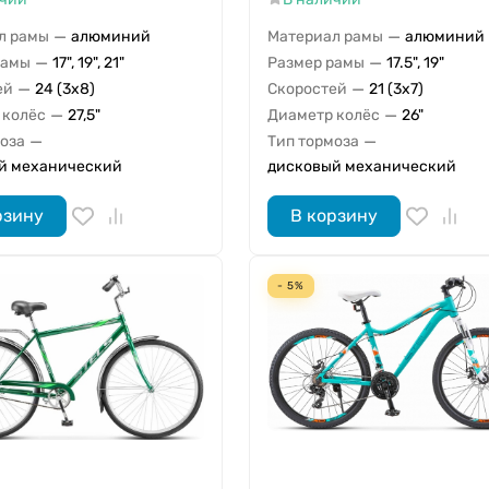
—
—
л рамы
алюминий
Материал рамы
алюминий
—
—
рамы
17", 19", 21"
Размер рамы
17.5", 19"
—
—
ей
24 (3x8)
Скоростей
21 (3x7)
—
—
 колёс
27,5"
Диаметр колёс
26"
—
—
моза
Тип тормоза
й механический
дисковый механический
рзину
В корзину
- 5%