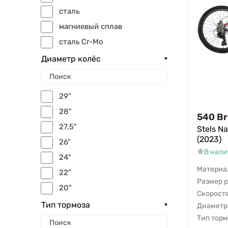
грузовой
сталь
магниевый сплав
сталь Cr-Mo
Диаметр колёс
29"
28"
540
Br
27,5"
Stels N
(2023)
26"
В нал
24"
Материа
22"
Размер 
20"
Скорост
18"
Тип тормоза
Диаметр
Тип тор
16"