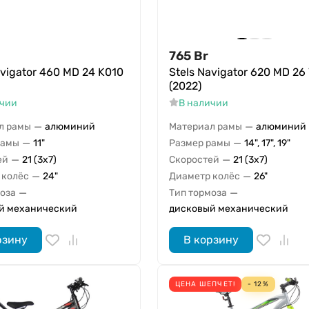
765
Br
avigator 460 MD 24 K010
Stels Navigator 620 MD 26
(2022)
ичии
В наличии
—
—
л рамы
алюминий
Материал рамы
алюминий
—
—
рамы
11"
Размер рамы
14", 17", 19"
—
—
ей
21 (3x7)
Скоростей
21 (3x7)
—
—
 колёс
24"
Диаметр колёс
26"
—
—
моза
Тип тормоза
й механический
дисковый механический
рзину
В корзину
ЦЕНА ШЕПЧЕТ!
- 12%