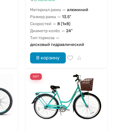
—
Материал рамы
алюминий
—
Размер рамы
13.5"
—
Скоростей
8 (1x8)
—
Диаметр колёс
24"
—
Тип тормоза
дисковый гидравлический
В корзину
ХИТ