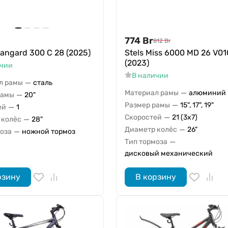
774
Br
812
Br
vangard 300 C 28 (2025)
Stels Miss 6000 MD 26 V01
(2023)
ичии
В наличии
—
л рамы
сталь
—
Материал рамы
алюминий
—
рамы
20"
—
Размер рамы
15", 17", 19"
—
ей
1
—
Скоростей
21 (3x7)
—
 колёс
28"
—
Диаметр колёс
26"
—
моза
ножной тормоз
—
Тип тормоза
дисковый механический
рзину
В корзину