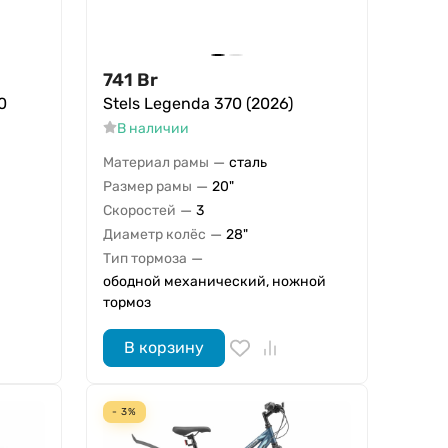
741
Br
0
Stels Legenda 370 (2026)
В наличии
—
Материал рамы
сталь
—
Размер рамы
20"
—
Скоростей
3
—
Диаметр колёс
28"
—
Тип тормоза
ободной механический, ножной
тормоз
В корзину
- 3%