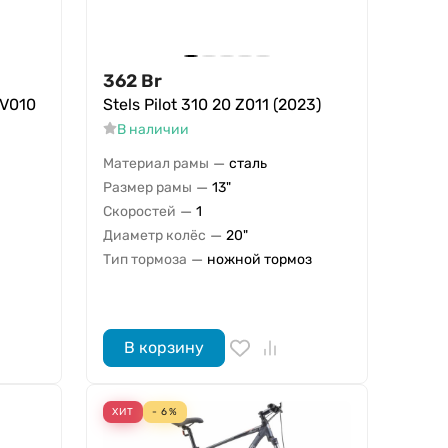
362
Br
 V010
Stels Pilot 310 20 Z011 (2023)
В наличии
—
Материал рамы
сталь
—
Размер рамы
13"
—
Скоростей
1
—
Диаметр колёс
20"
—
Тип тормоза
ножной тормоз
В корзину
ХИТ
- 6%