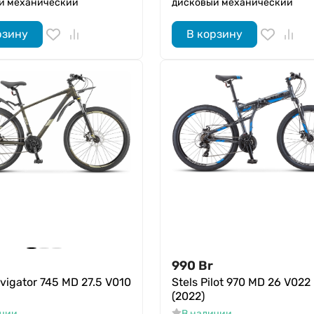
й механический
дисковый механический
рзину
В корзину
990
Br
avigator 745 MD 27.5 V010
Stels Pilot 970 MD 26 V022
(2022)
ичии
В наличии