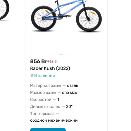
856
Br
932
Br
Racer Kush (2022)
В наличии
—
Материал рамы
сталь
—
Размер рамы
one size
—
Скоростей
1
—
Диаметр колёс
20"
—
Тип тормоза
ободной механический