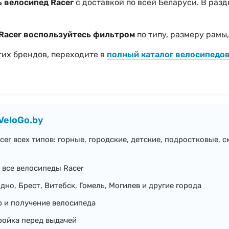
ь велосипед Racer
с доставкой по всей Беларуси. В раз
Racer воспользуйтесь фильтром
по типу, размеру рамы
гих брендов, переходите в
полный каталог велосипедо
VeloGo.by
er всех типов: горные, городские, детские, подростковые, 
 все велосипеды Racer
дно, Брест, Витебск, Гомель, Могилев и другие города
 и получение велосипеда
ройка перед выдачей