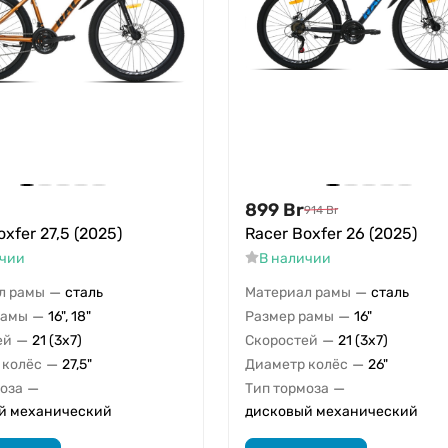
899
Br
914
Br
xfer 27,5 (2025)
Racer Boxfer 26 (2025)
ичии
В наличии
—
—
л рамы
сталь
Материал рамы
сталь
—
—
рамы
16", 18"
Размер рамы
16"
—
—
ей
21 (3x7)
Скоростей
21 (3x7)
—
—
 колёс
27,5"
Диаметр колёс
26"
—
—
моза
Тип тормоза
й механический
дисковый механический