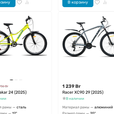
рзину
В корзину
1 239
Br
736
Br
akar 24 (2025)
Racer XC90 29 (2025)
ичии
В наличии
—
—
л рамы
сталь
Материал рамы
алюминий
—
—
рамы
12"
Размер рамы
20"