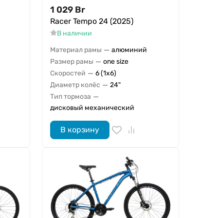
1 029
Br
Racer Tempo 24 (2025)
В наличии
—
Материал рамы
алюминий
—
Размер рамы
one size
—
Скоростей
6 (1x6)
—
Диаметр колёс
24"
—
Тип тормоза
дисковый механический
В корзину