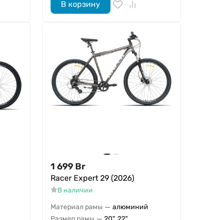
В корзину
1 699
Br
Racer Expert 29 (2026)
В наличии
—
Материал рамы
алюминий
—
Размер рамы
20", 22"