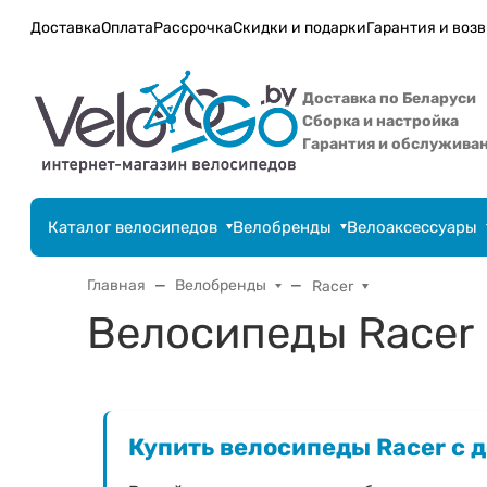
Доставка
Оплата
Рассрочка
Скидки и подарки
Гарантия и возв
Доставка по Беларуси
Сборка и настройка
Гарантия и обслужива
Каталог велосипедов
Велобренды
Велоаксессуары
Главная
Велобренды
Racer
Велосипеды Racer
Купить велосипеды Racer с 