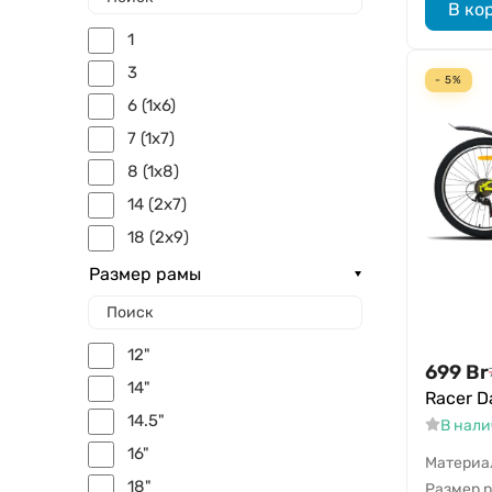
В ко
1
3
- 5%
6 (1x6)
7 (1x7)
8 (1x8)
14 (2x7)
18 (2x9)
18 (3x6)
Размер рамы
21 (3x7)
24 (3x8)
12"
699
Br
14"
Racer D
14.5"
В нал
16"
Материа
18"
Размер 