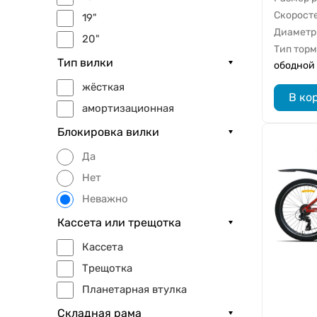
Скорост
19"
Диаметр
20"
Тип тор
20.5"
Тип вилки
ободной
22"
жёсткая
В ко
52 cm
амортизационная
56 cm
Блокировка вилки
one size
Да
Нет
Неважно
Кассета или трещотка
Кассета
Трещотка
Планетарная втулка
Складная рама