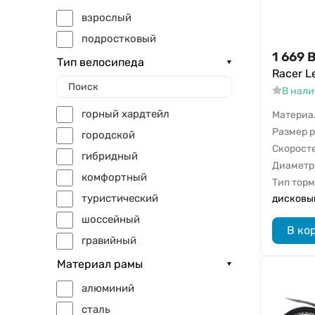
взрослый
подростковый
1 669
B
Тип велосипеда
Racer L
В нал
горный хардтейл
Материа
Размер 
городской
Скорост
гибридный
Диаметр
комфортный
Тип тор
туристический
дисковы
шоссейный
В ко
гравийный
bmx
Материал рамы
алюминий
сталь