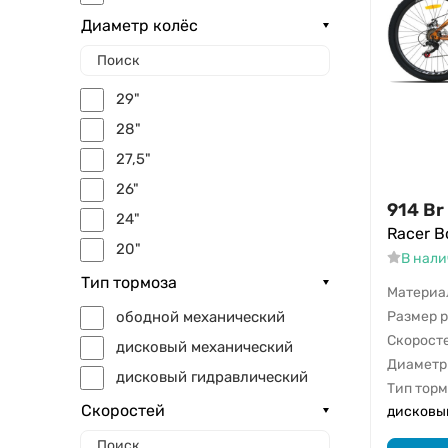
Диаметр колёс
29"
28"
27,5"
26"
914
Br
24"
Racer Bo
20"
В нал
Тип тормоза
Материа
Размер 
ободной механический
Скорост
дисковый механический
Диаметр
дисковый гидравлический
Тип тор
Скоростей
дисковы