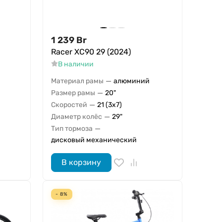
1 239
Br
Racer XC90 29 (2024)
В наличии
—
Материал рамы
алюминий
—
Размер рамы
20"
—
Скоростей
21 (3x7)
—
Диаметр колёс
29"
—
Тип тормоза
дисковый механический
В корзину
- 8%