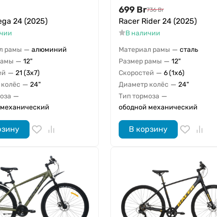
699
Br
736
Br
ega 24 (2025)
Racer Rider 24 (2025)
ичии
В наличии
—
—
л рамы
алюминий
Материал рамы
сталь
—
—
рамы
12"
Размер рамы
12"
—
—
ей
21 (3x7)
Скоростей
6 (1x6)
—
—
 колёс
24"
Диаметр колёс
24"
—
—
моза
Тип тормоза
 механический
ободной механический
рзину
В корзину