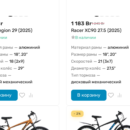
r
1 183
Br
1 245
Br
egion 29 (2025)
Racer XC90 27.5 (2025)
ичии
В наличии
—
—
л рамы
алюминий
Материал рамы
алюминий
—
—
рамы
18", 20"
Размер рамы
18", 20"
—
—
ей
18 (2x9)
Скоростей
21 (3x7)
—
—
 колёс
29"
Диаметр колёс
27,5"
—
—
моза
Тип тормоза
й механический
дисковый механический
рзину
В корзину
- 2%