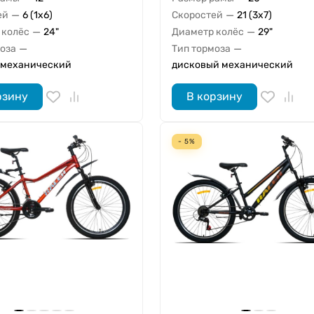
—
—
ей
6 (1x6)
Скоростей
21 (3x7)
—
—
 колёс
24"
Диаметр колёс
29"
—
—
моза
Тип тормоза
 механический
дисковый механический
рзину
В корзину
- 5%