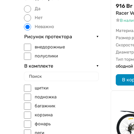
916
Br
Да
Racer V
Нет
В нал
Неважно
Материа
Рисунок протектора
Размер 
Скорост
внедорожные
Диаметр
полуслики
Тип тор
В комплекте
ободной
В ко
щитки
подножка
багажник
корзина
фонарь
пеги