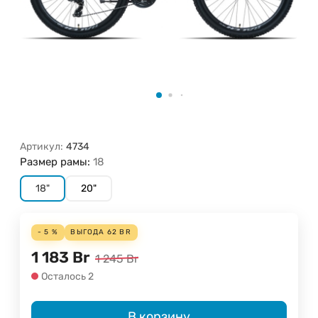
Артикул:
4734
Размер рамы:
18
18"
20"
- 5 %
ВЫГОДА
62
BR
1 183
Br
1 245
Br
Осталось 2
В корзину