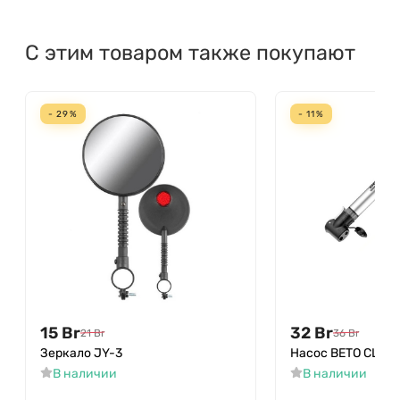
С этим товаром также покупают
- 29%
- 11%
15
Br
32
Br
21
Br
36
Br
Зеркало JY-3
Насос BETO CLD-
В наличии
В наличии