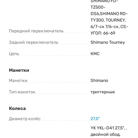
SHIMANO FD-
TZ500-
DS6,SHIMANO RD-
TY300, TOURNEY,
6/7-ск 7/6-ск, CS-
Передний переключатель
УГОЛ: 66-69
Задний переключатель
Shimano Tourney
Цепь
КМС
Манетки
Манетки
Shimano
Тип манеток
триггерные
Колеса
Диаметр колёс
27,5"
YK YKL-D41 27,5", ,
двойной обод,