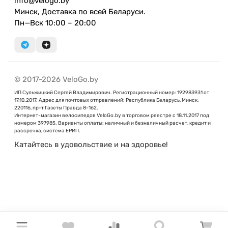
info@velogo.by
Минск, Доставка по всей Беларуси.
Пн—Вск 10:00 – 20:00
© 2017-2026 VeloGo.by
ИП Сульжицкий Сергей Владимирович. Регистрационный номер: 192983931 от
17.10.2017. Адрес для почтовых отправлений: Республика Беларусь, Минск,
220116, пр-т Газеты Правда 8-162.
Интернет-магазин велосипедов VeloGo.by в торговом реестре с 18.11.2017 под
номером 397985. Варианты оплаты: наличный и безналичный расчет, кредит и
рассрочка, система ЕРИП.
Катайтесь в удовольствие и на здоровье!