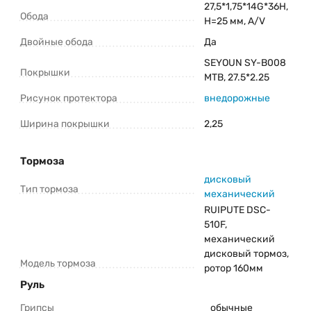
27,5*1,75*14G*36H,
Обода
H=25 мм, A/V
Двойные обода
Да
SEYOUN SY-B008
Покрышки
MTB, 27.5*2.25
Рисунок протектора
внедорожные
Ширина покрышки
2,25
Тормоза
дисковый
Тип тормоза
механический
RUIPUTE DSC-
510F,
механический
дисковый тормоз,
Модель тормоза
ротор 160мм
Руль
Грипсы
обычные