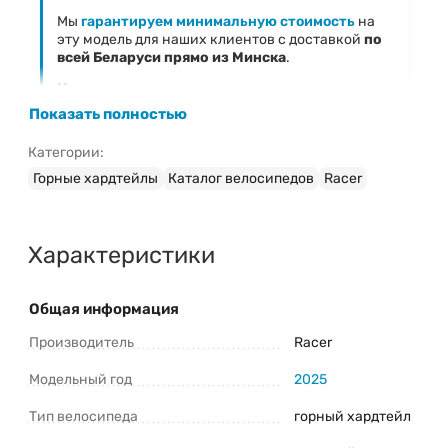
Мы
гарантируем минимальную стоимость
на
эту модель для наших клиентов с доставкой
по
всей Беларуси прямо из Минска
.
Ключевые преимущества предложения
Показать полностью
Фиксированная низкая цена
— 1 183 Br
Официальная гарантия
на велосипед Racer XC90
Категории:
27.5 (2025)
Горные хардтейлы
Каталог велосипедов
Racer
Быстрая доставка
в любой регион Беларуси
Профессиональная сборка и настройка
(при
необходимости)
Характеристики
Затрудняетесь с выбором модели?
Ознакомьтесь с нашим руководством:
Общая информация
«
Как правильно выбрать велосипед
»
Производитель
Racer
Свяжитесь с консультантом для
быстрого ответа!
Наш менеджер поможет
Модельный год
2025
подтвердить наличие, уточнить
характеристики Racer XC90 27.5 (2025) и
Тип велосипеда
горный хардтейл
оформить заказ.