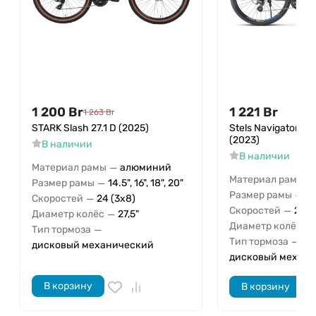
1 200
Br
1 221
Br
1 263
Br
STARK Slash 27.1 D (2025)
Stels Navigator 75
(2023)
В наличии
В наличии
—
Материал рамы
алюминий
—
Материал рамы
—
Размер рамы
14.5", 16", 18", 20"
—
Размер рамы
17
—
Скоростей
24 (3x8)
—
Скоростей
24 (
—
Диаметр колёс
27,5"
—
Диаметр колёс
—
Тип тормоза
—
Тип тормоза
дисковый механический
дисковый механ
В корзину
В корзину