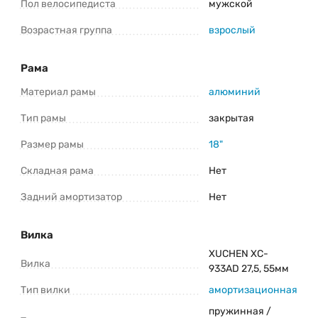
Пол велосипедиста
мужской
Консультация и оформление заказа:
Возрастная группа
взрослый
+375 (29) 1-925-925
Telegram
Viber
Рама
Материал рамы
алюминий
*Информация о товаре предоставлена для ознакомления. Производители
оставляют за собой право изменять внешний вид, характеристики и
комплектацию товара предварительно не уведомляя продавцов и
Тип рамы
закрытая
потребителей. Прежде чем купить Racer XC90 27.5 (2025) уточните все
важные для вас параметры велосипеда.
Размер рамы
18"
Складная рама
Нет
Задний амортизатор
Нет
Вилка
XUCHEN XC-
Вилка
933AD 27,5, 55мм
Тип вилки
амортизационная
пружинная /