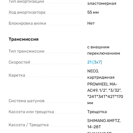
Тип амортизации
эластомерная
Ход амортизатора
55 мм
Блокировка вилки
Нет
Трансмиссия
с внешним
Тип трансмиссии
переключением
Скоростей
21 (3x7)
NECO,
Каретка
картриджная
PROWHEEL MA-
AC49, 1/2", *3/32",
*24T*34T*42T*170
Система шатунов
мм
Кассета или трещотка
Трещотка
SHIMANO AMFTZ,
Кассета / Трещотка
14-28T