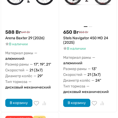
588
Br
650
Br
641
Br
858
Br
Arena Baxter 29 (2026)
Stels Navigator 450 MD 24
(2025)
В наличии
В наличии
—
Материал рамы
—
Материал рамы
алюминий
алюминий
—
Размер рамы
17", 19", 21"
—
Размер рамы
13"
—
Скоростей
21 (3x7)
—
Скоростей
21 (3x7)
—
Диаметр колёс
29"
—
Диаметр колёс
24"
—
Тип тормоза
—
Тип тормоза
дисковый механический
дисковый механический
В корзину
В корзину