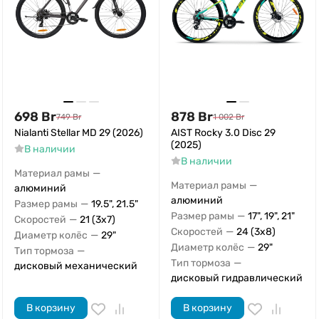
698
Br
878
Br
749
Br
1 002
Br
Nialanti Stellar MD 29 (2026)
AIST Rocky 3.0 Disc 29
(2025)
В наличии
В наличии
—
Материал рамы
—
Материал рамы
алюминий
алюминий
—
Размер рамы
19.5", 21.5"
—
Размер рамы
17", 19", 21"
—
Скоростей
21 (3x7)
—
Скоростей
24 (3x8)
—
Диаметр колёс
29"
—
Диаметр колёс
29"
—
Тип тормоза
—
Тип тормоза
дисковый механический
дисковый гидравлический
В корзину
В корзину