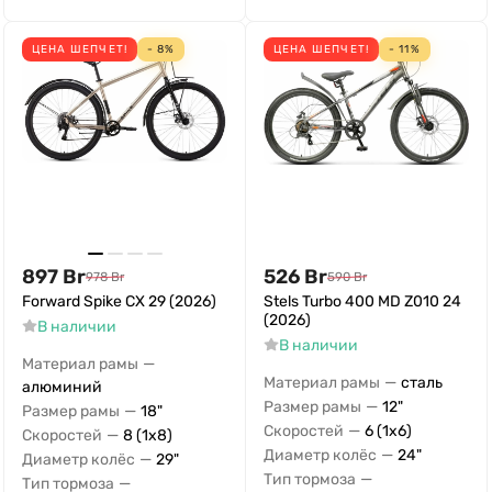
ЦЕНА ШЕПЧЕТ!
- 8%
ЦЕНА ШЕПЧЕТ!
- 11%
897
Br
526
Br
978
Br
590
Br
Forward Spike CX 29 (2026)
Stels Turbo 400 MD Z010 24
(2026)
В наличии
В наличии
—
Материал рамы
—
Материал рамы
сталь
алюминий
—
Размер рамы
12"
—
Размер рамы
18"
—
Скоростей
6 (1x6)
—
Скоростей
8 (1x8)
—
Диаметр колёс
24"
—
Диаметр колёс
29"
—
Тип тормоза
—
Тип тормоза