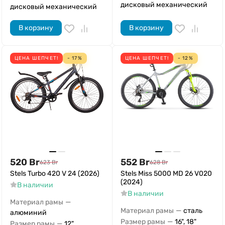
дисковый механический
дисковый механический
В корзину
В корзину
ЦЕНА ШЕПЧЕТ!
- 17%
ЦЕНА ШЕПЧЕТ!
- 12%
520
Br
552
Br
623
Br
628
Br
Stels Turbo 420 V 24 (2026)
Stels Miss 5000 MD 26 V020
(2024)
В наличии
В наличии
—
Материал рамы
—
Материал рамы
сталь
алюминий
—
Размер рамы
16", 18"
—
Размер рамы
12"