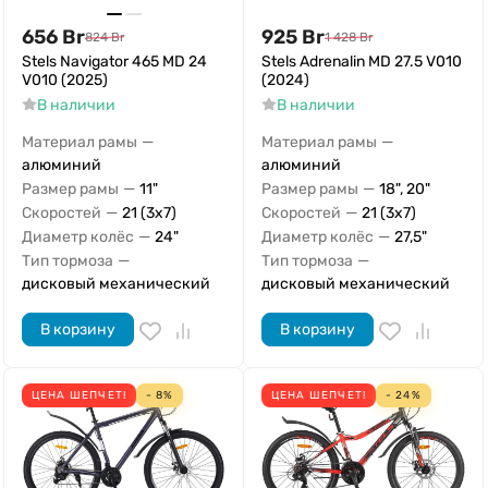
656
Br
925
Br
824
Br
1 428
Br
Stels Navigator 465 MD 24
Stels Adrenalin MD 27.5 V010
V010 (2025)
(2024)
В наличии
В наличии
—
—
Материал рамы
Материал рамы
алюминий
алюминий
—
—
Размер рамы
11"
Размер рамы
18", 20"
—
—
Скоростей
21 (3x7)
Скоростей
21 (3x7)
—
—
Диаметр колёс
24"
Диаметр колёс
27,5"
—
—
Тип тормоза
Тип тормоза
дисковый механический
дисковый механический
В корзину
В корзину
ЦЕНА ШЕПЧЕТ!
- 8%
ЦЕНА ШЕПЧЕТ!
- 24%