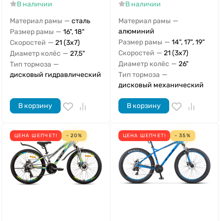
В наличии
В наличии
—
—
Материал рамы
сталь
Материал рамы
—
алюминий
Размер рамы
16", 18"
—
Размер рамы
14", 17", 19"
—
Скоростей
21 (3x7)
—
Скоростей
21 (3x7)
—
Диаметр колёс
27,5"
—
Диаметр колёс
26"
—
Тип тормоза
—
Тип тормоза
дисковый гидравлический
дисковый механический
В корзину
В корзину
ЦЕНА ШЕПЧЕТ!
- 20%
ЦЕНА ШЕПЧЕТ!
- 35%