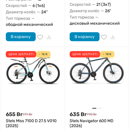
—
Скоростей
21 (3x7)
—
Скоростей
6 (1x6)
—
Диаметр колёс
26"
—
Диаметр колёс
24"
—
Тип тормоза
—
Тип тормоза
дисковый механический
ободной механический
В корзину
В корзину
ЦЕНА ШЕПЧЕТ!
- 16%
ЦЕНА ШЕПЧЕТ!
- 18%
655
Br
635
Br
777
Br
770
Br
Stels Miss 7100 D 27.5 V010
Stels Navigator 600 MD
(2025)
(2026)