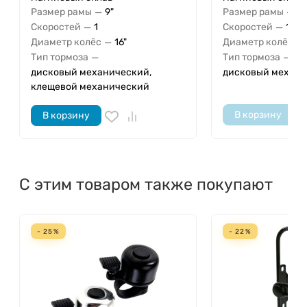
—
—
Размер рамы
9"
Размер рамы
9"
—
—
Скоростей
1
Скоростей
1
—
—
Диаметр колёс
16"
Диаметр колёс
—
—
Тип тормоза
Тип тормоза
дисковый механический,
дисковый механ
клещевой механический
В корзину
В корзину
С этим товаром также покупают
- 25%
- 22%