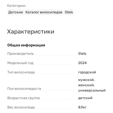
Официальная гарантия
на велосипед Stels Storm
Категории:
MD 16 (2024)
Детские
Каталог велосипедов
Stels
Быстрая доставка
в любой регион Беларуси
Профессиональная сборка и настройка
(при
необходимости)
Характеристики
Затрудняетесь с выбором модели?
Ознакомьтесь с нашим руководством:
Общая информация
«
Как правильно выбрать велосипед
»
Производитель
Stels
Свяжитесь с консультантом для
быстрого ответа!
Наш менеджер поможет
Модельный год
2024
подтвердить наличие, уточнить
характеристики Stels Storm MD 16 (2024) и
Тип велосипеда
городской
оформить заказ.
мужской,
женский,
Пол велосипедиста
Консультация и оформление заказа:
универсальный
+375 (29) 1-925-925
Возрастная группа
детский
Telegram
Viber
Вес велосипеда
8,9кг