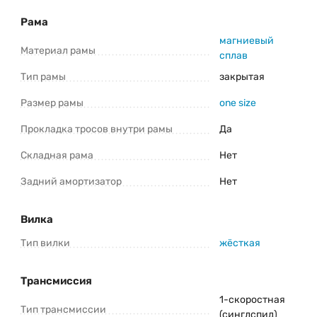
*Информация о товаре предоставлена для ознакомления. Производители
оставляют за собой право изменять внешний вид, характеристики и
комплектацию товара предварительно не уведомляя продавцов и
Рама
потребителей. Прежде чем купить Stels Storm MD 16 (2024) уточните все
важные для вас параметры велосипеда.
магниевый
Материал рамы
сплав
Тип рамы
закрытая
Размер рамы
one size
Прокладка тросов внутри рамы
Да
Складная рама
Нет
Задний амортизатор
Нет
Вилка
Тип вилки
жёсткая
Трансмиссия
1-скоростная
Тип трансмиссии
(синглспид)