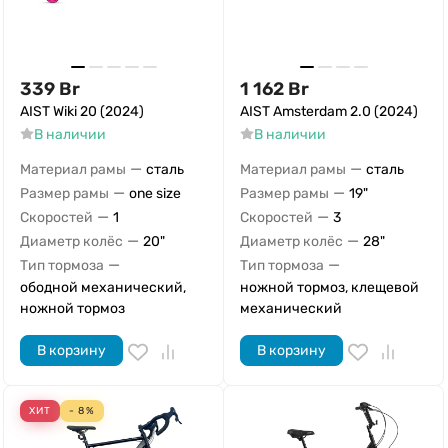
339
Br
1 162
Br
AIST Wiki 20 (2024)
AIST Amsterdam 2.0 (2024)
В наличии
В наличии
—
—
Материал рамы
сталь
Материал рамы
сталь
—
—
Размер рамы
one size
Размер рамы
19"
—
—
Скоростей
1
Скоростей
3
—
—
Диаметр колёс
20"
Диаметр колёс
28"
—
—
Тип тормоза
Тип тормоза
ободной механический,
ножной тормоз, клещевой
ножной тормоз
механический
В корзину
В корзину
ХИТ
- 8%