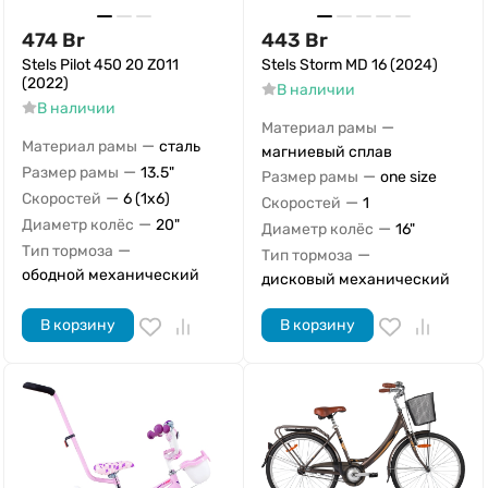
474
Br
443
Br
Stels Pilot 450 20 Z011
Stels Storm MD 16 (2024)
(2022)
В наличии
В наличии
—
Материал рамы
—
Материал рамы
сталь
магниевый сплав
—
Размер рамы
13.5"
—
Размер рамы
one size
—
Скоростей
6 (1x6)
—
Скоростей
1
—
Диаметр колёс
20"
—
Диаметр колёс
16"
—
Тип тормоза
—
Тип тормоза
ободной механический
дисковый механический
В корзину
В корзину