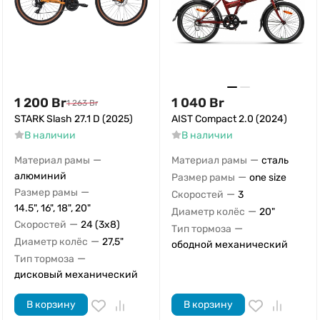
1 200
Br
1 040
Br
1 263
Br
STARK Slash 27.1 D (2025)
AIST Compact 2.0 (2024)
В наличии
В наличии
—
—
Материал рамы
Материал рамы
сталь
алюминий
—
Размер рамы
one size
—
Размер рамы
—
Скоростей
3
14.5", 16", 18", 20"
—
Диаметр колёс
20"
—
Скоростей
24 (3x8)
—
Тип тормоза
—
Диаметр колёс
27,5"
ободной механический
—
Тип тормоза
дисковый механический
В корзину
В корзину