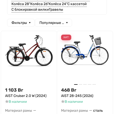
Колёса 28"
Колёса 26"
Колёса 24"
С кассетой
С блокировкой вилки
Гравелы
Фильтры
Популярные сначала
ХИТ
1 103
Br
468
Br
AIST Cruiser 2.0 W (2024)
AIST 28-245 (2026)
В наличии
В наличии
—
—
Материал рамы
Материал рамы
сталь