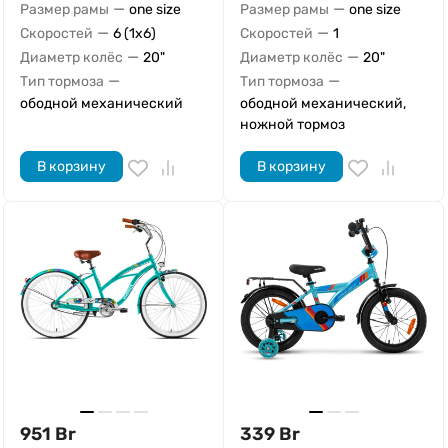
—
—
Размер рамы
one size
Размер рамы
one size
—
—
Скоростей
6 (1x6)
Скоростей
1
—
—
Диаметр колёс
20"
Диаметр колёс
20"
—
—
Тип тормоза
Тип тормоза
ободной механический
ободной механический,
ножной тормоз
В корзину
В корзину
951
Br
339
Br