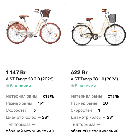
1 147
Br
622
Br
AIST Tango 28 2.0 (2026)
AIST Tango 28 1.0 (2026)
В наличии
В наличии
—
—
Материал рамы
сталь
Материал рамы
сталь
—
—
Размер рамы
19"
Размер рамы
20"
—
—
Скоростей
3
Скоростей
1
—
—
Диаметр колёс
28"
Диаметр колёс
28"
—
—
Тип тормоза
Тип тормоза
ободной механический,
ободной механический,