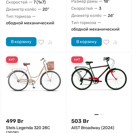
—
Размер рамы
18"
—
Скоростей
7 (1x7)
—
Скоростей
3
—
Диаметр колёс
20"
—
Диаметр колёс
26"
—
Тип тормоза
—
Тип тормоза
ободной механический
ободной механический
В корзину
В корзину
ХИТ
ХИТ
499
Br
503
Br
Stels Legenda 320 28C
AIST Broadway (2024)
(2025)