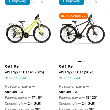
В корзину
В корзину
ЦЕНА/КАЧЕСТВО
961
Br
961
Br
AIST Sputnik 1.1 W (2026)
AIST Sputnik 1.1 (2026)
В наличии
В наличии
—
—
Материал рамы
Материал рамы
алюминий
алюминий
—
—
Размер рамы
17", 19"
Размер рамы
18", 20"
—
—
Скоростей
24 (3x8)
Скоростей
24 (3x8)
—
—
Диаметр колёс
28"
Диаметр колёс
28"