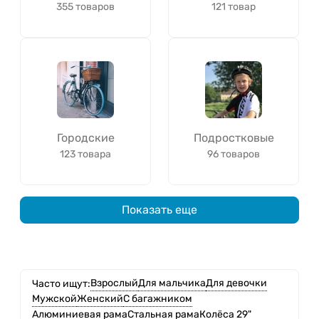
355 товаров
121 товар
Городские
Подростковые
123 товара
96 товаров
Показать еще
Взрослый
Для мальчика
Для девочки
Часто ищут:
Мужской
Женский
С багажником
Алюминиевая рама
Стальная рама
Колёса 29"