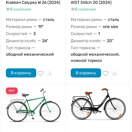
Krakken Calypso W 26 (2024)
AIST Stitch 20 (2024)
В наличии
В наличии
—
—
Материал рамы
сталь
Материал рамы
сталь
—
—
Размер рамы
19"
Размер рамы
one size
—
—
Скоростей
3
Скоростей
1
—
—
Диаметр колёс
26"
Диаметр колёс
20"
—
—
Тип тормоза
Тип тормоза
ободной механический
ободной механический,
ножной тормоз
В корзину
В корзину
ХИТ