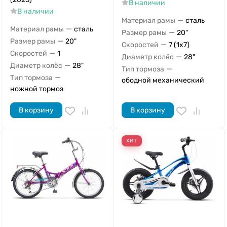
В наличии
В наличии
—
Материал рамы
сталь
—
Материал рамы
сталь
—
Размер рамы
20"
—
Размер рамы
20"
—
Скоростей
7 (1x7)
—
Скоростей
1
—
Диаметр колёс
28"
—
Диаметр колёс
28"
—
Тип тормоза
—
Тип тормоза
ободной механический
ножной тормоз
В корзину
В корзину
ХИТ