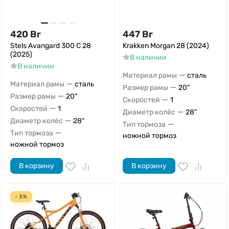
420
Br
447
Br
Stels Avangard 300 C 28
Krakken Morgan 28 (2024)
(2025)
В наличии
В наличии
—
Материал рамы
сталь
—
Материал рамы
сталь
—
Размер рамы
20"
—
Размер рамы
20"
—
Скоростей
1
—
Скоростей
1
—
Диаметр колёс
28"
—
Диаметр колёс
28"
—
Тип тормоза
—
Тип тормоза
ножной тормоз
ножной тормоз
В корзину
В корзину
- 5%