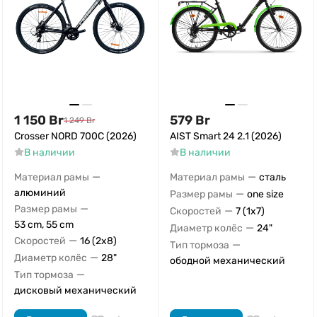
1 150
Br
579
Br
1 249
Br
Crosser NORD 700C (2026)
AIST Smart 24 2.1 (2026)
В наличии
В наличии
—
—
Материал рамы
Материал рамы
сталь
алюминий
—
Размер рамы
one size
—
Размер рамы
—
Скоростей
7 (1x7)
53 cm, 55 cm
—
Диаметр колёс
24"
—
Скоростей
16 (2x8)
—
Тип тормоза
—
Диаметр колёс
28"
ободной механический
—
Тип тормоза
дисковый механический