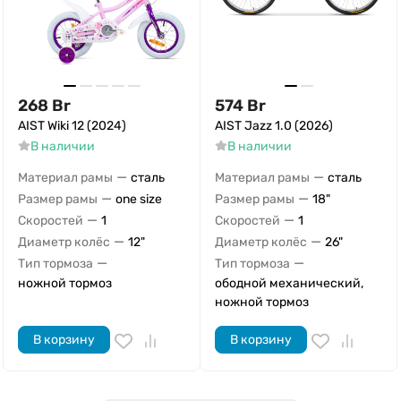
268
Br
574
Br
AIST Wiki 12 (2024)
AIST Jazz 1.0 (2026)
В наличии
В наличии
—
—
Материал рамы
сталь
Материал рамы
сталь
—
—
Размер рамы
one size
Размер рамы
18"
—
—
Скоростей
1
Скоростей
1
—
—
Диаметр колёс
12"
Диаметр колёс
26"
—
—
Тип тормоза
Тип тормоза
ножной тормоз
ободной механический,
ножной тормоз
В корзину
В корзину