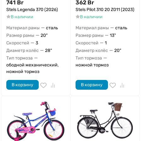
741
Br
362
Br
Stels Legenda 370 (2026)
Stels Pilot 310 20 Z011 (2023)
В наличии
В наличии
—
—
Материал рамы
сталь
Материал рамы
сталь
—
—
Размер рамы
20"
Размер рамы
13"
—
—
Скоростей
3
Скоростей
1
—
—
Диаметр колёс
28"
Диаметр колёс
20"
—
—
Тип тормоза
Тип тормоза
ободной механический,
ножной тормоз
ножной тормоз
В корзину
В корзину