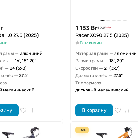
r
1 183
Br
1 245
Br
de 1.0 27.5 (2025)
Racer XC90 27.5 (2025)
ичии
В наличии
—
—
л рамы
алюминий
Материал рамы
алюминий
—
—
рамы
16", 18", 20"
Размер рамы
18", 20"
—
—
ей
24 (3x8)
Скоростей
21 (3x7)
—
—
 колёс
27,5"
Диаметр колёс
27,5"
—
—
моза
Тип тормоза
й механический
дисковый механический
рзину
В корзину
- 5%