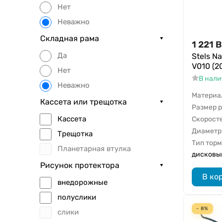
Нет
14"
Неважно
14.5"
Складная рама
1 221
B
15"
Да
Stels N
15.5"
V010 (2
Нет
16"
В нал
Неважно
16.5"
Материа
Кассета или трещотка
17"
Размер 
17.5"
Кассета
Скорост
Диаметр
18"
Трещотка
Тип тор
18.5"
Планетарная втулка
дисковы
19"
Рисунок протектора
В ко
19.5"
внедорожные
20"
полуслики
20.5"
- 8%
слики