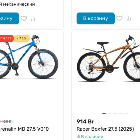
й механический
рзину
В корзину
ПЧЕТ!
- 35%
914
Br
1 428
Br
drenalin MD 27.5 V010
Racer Boxfer 27,5 (2025)
В наличии