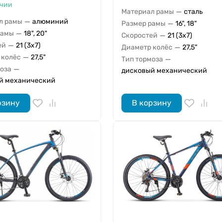
ичии
—
Материал рамы
сталь
—
л рамы
алюминий
—
Размер рамы
16", 18"
—
рамы
18", 20"
—
Скоростей
21 (3x7)
—
ей
21 (3x7)
—
Диаметр колёс
27,5"
—
 колёс
27,5"
—
Тип тормоза
—
моза
дисковый механический
й механический
рзину
В корзину