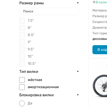
11 (1x11)
В нал
Размер рамы
12 (1x12)
Материа
Размер 
14 (2x7)
7.5"
Скорост
16 (2x8)
Диаметр
8"
18 (2x9)
Тип тор
8.5"
18 (3x6)
дисковы
9"
20 (2x10)
9.5"
В ко
21 (3x7)
10"
24 (3x8)
10.5"
27 (3x9)
11"
Тип вилки
11.5"
жёсткая
12"
амортизационная
12.5"
Блокировка вилки
13"
Да
13.5"