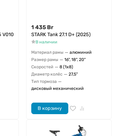
1 435
Br
5 V010
STARK Tank 27.1 D+ (2025)
В наличии
—
Материал рамы
алюминий
—
Размер рамы
16", 18", 20"
—
Скоростей
8 (1x8)
—
Диаметр колёс
27,5"
—
Тип тормоза
дисковый механический
В корзину