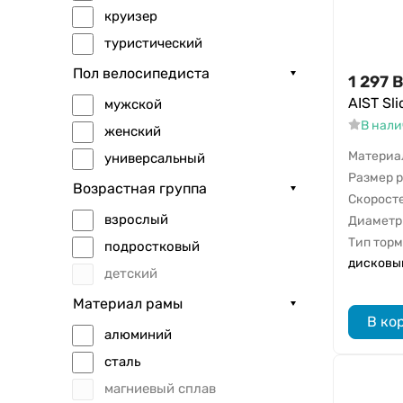
круизер
туристический
шоссейный
Пол велосипедиста
1 297
B
фиксер
AIST Sli
мужской
гравийный
В нал
женский
bmx
Материа
универсальный
Размер 
фэт-байк
Возрастная группа
Скорост
грузовой
взрослый
Диаметр
Тип тор
подростковый
дисковы
детский
Материал рамы
В ко
алюминий
сталь
магниевый сплав