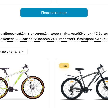
Показать еще
Взрослый
Для мальчика
Для девочки
Мужской
Женский
С бага
ут:
9"
Колёса 28"
Колёса 26"
Колёса 24"
С кассетой
С блокировкой вилк
ные сначала
- 5%