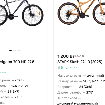
1 200
Br
1 263
Br
avigator 700 MD 27.5
STARK Slash 27.1 D (2025)
В наличии
ичии
—
Материал рамы
алюминий
—
л рамы
сталь
—
Размер рамы
14.5", 16", 18", 
—
рамы
17.5", 19", 21"
—
Скоростей
24 (3x8)
—
ей
21 (3x7)
—
Диаметр колёс
27,5"
—
 колёс
27,5"
—
Тип тормоза
—
моза
дисковый механический