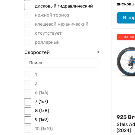
дисковы
дисковый гидравлический
ножной тормоз
В ко
клещевой механический
отсутствует
ЦЕНА ШЕ
роллерный
Скоростей
1
3
6 (1x6)
7 (1x7)
8 (1x8)
925
Br
9 (1x9)
Stels A
10 (1x10)
(2024)