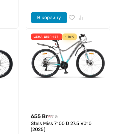
В корзину
ЦЕНА ШЕПЧЕТ!
- 16%
655
Br
777
Br
Stels Miss 7100 D 27.5 V010
(2025)