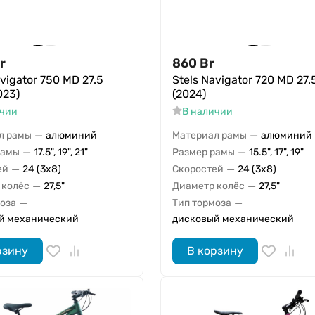
r
860
Br
avigator 750 MD 27.5
Stels Navigator 720 MD 27.
023)
(2024)
ичии
В наличии
—
—
л рамы
алюминий
Материал рамы
алюминий
—
—
рамы
17.5", 19", 21"
Размер рамы
15.5", 17", 19"
—
—
ей
24 (3x8)
Скоростей
24 (3x8)
—
—
 колёс
27,5"
Диаметр колёс
27,5"
—
—
моза
Тип тормоза
й механический
дисковый механический
рзину
В корзину