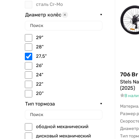
сталь Cr-Mo
Диаметр колёс
29"
28"
27,5"
26"
706
Br
24"
Stels N
22"
(2025)
20"
В нал
18"
Тип тормоза
Материа
16"
Размер 
Скорост
14"
ободной механический
Диаметр
12"
дисковый механический
Тип тор