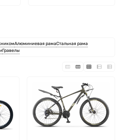
жником
Алюминиевая рама
Стальная рама
и
Гравелы