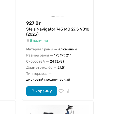
927
Br
Stels Navigator 745 MD 27.5 V010
(2025)
В наличии
—
Материал рамы
алюминий
—
Размер рамы
17", 19", 21"
—
Скоростей
24 (3x8)
—
Диаметр колёс
27,5"
—
Тип тормоза
дисковый механический
В корзину