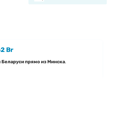
62 Br
й Беларуси прямо из Минска
.