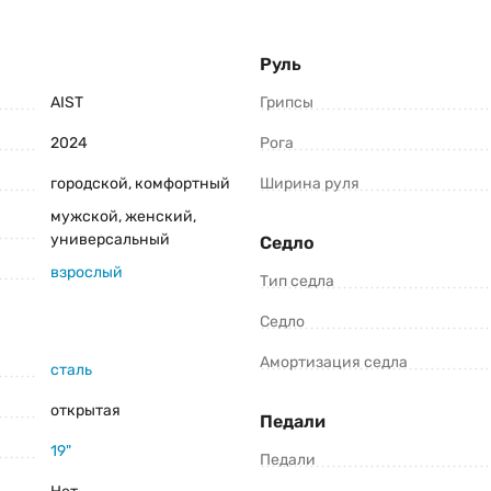
 «
Как правильно выбрать велосипед
»
Руль
трого ответа!
Наш менеджер поможет подтвердить нали
з.
AIST
Грипсы
2024
Рога
городской, комфортный
Ширина руля
Консультация и оформление заказа:
мужской, женский,
+375 (29) 1-925-925
универсальный
Седло
Viber
Telegram
взрослый
Тип седла
Седло
роизводители оставляют за собой право изменять внешний вид, характеристики 
am 2.0 (2024) уточните все важные для вас параметры велосипеда.
Амортизация седла
сталь
открытая
Педали
19"
Педали