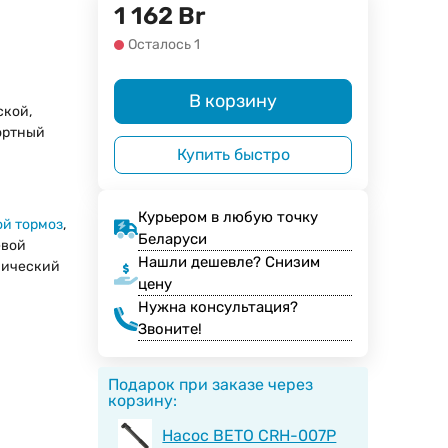
1 162
Br
Осталось 1
В корзину
ской,
ортный
Купить быстро
Курьером в любую точку
й тормоз
,
Беларуси
евой
Нашли дешевле? Снизим
нический
цену
Нужна консультация?
Звоните!
Подарок при заказе через
корзину:
Насос BETO CRH-007P