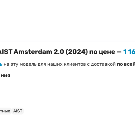
IST Amsterdam 2.0 (2024) по цене —
1 1
ь
на эту модель для наших клиентов с доставкой
по все
ения
 Amsterdam 2.0 (2024)
уси
тные
AIST
при необходимости)