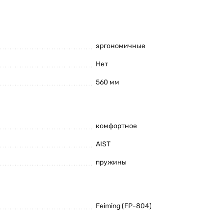
чие, уточнить характеристики AIST
эргономичные
Нет
560 мм
комфортное
AIST
и комплектацию товара предварительно не уведомляя
пружины
Feiming (FP-804)