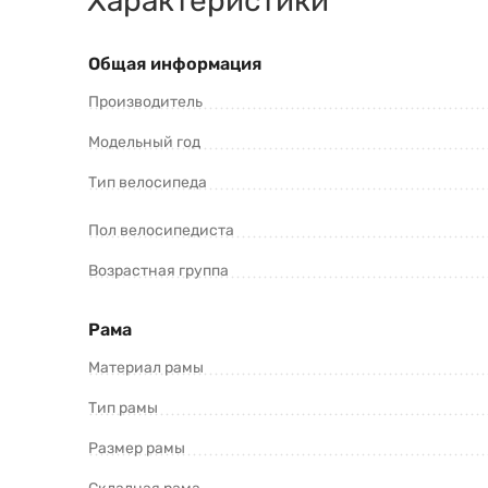
Характеристики
Затрудняетесь с выбором модели?
Ознакомьтесь с нашим руководством:
Общая информация
Свяжитесь с консультантом для быс
Производитель
Amsterdam 2.0 (2024) и оформить зака
Модельный год
Тип велосипеда
Пол велосипедиста
Возрастная группа
Рама
*Информация о товаре предоставлена для ознакомления. П
продавцов и потребителей. Прежде чем купить AIST Amsterd
Материал рамы
Тип рамы
Размер рамы