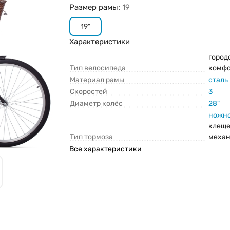
Размер рамы:
19
19"
Характеристики
город
Тип велосипеда
комф
Материал рамы
сталь
Скоростей
3
Диаметр колёс
28"
ножно
клещ
Тип тормоза
меха
Все характеристики