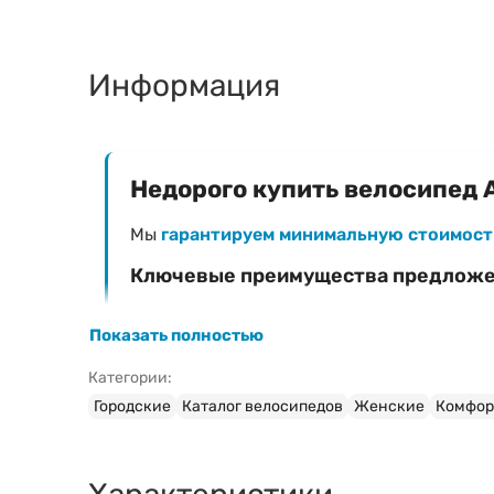
Информация
Недорого купить велосипед A
Мы
гарантируем минимальную стоимост
Ключевые преимущества предлож
Фиксированная низкая цена
— 1 162 Br
Показать полностью
Официальная гарантия
на велосипед AIST
Категории:
Быстрая доставка
в любой регион Белар
Городские
Каталог велосипедов
Женские
Комфор
Профессиональная сборка и настройка
(