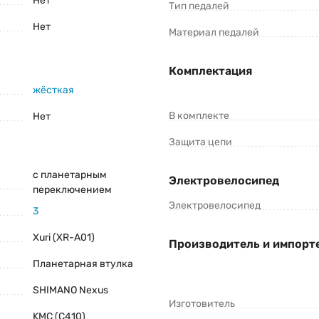
Нет
Тип педалей
Нет
Материал педалей
Комплектация
жёсткая
В комплекте
Нет
Защита цепи
с планетарным
Электровелосипед
переключением
Электровелосипед
3
Xuri (XR-A01)
Производитель и импорт
Планетарная втулка
SHIMANO Nexus
Изготовитель
KMC (C410)