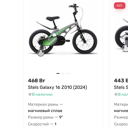
ХИТ
468
Br
443
Stels Galaxy 16 Z010 (2024)
Stels 
В наличии
В на
—
Материал рамы
Матери
магниевый сплав
магние
—
Размер рамы
9"
Размер
—
Скоростей
1
Скорос