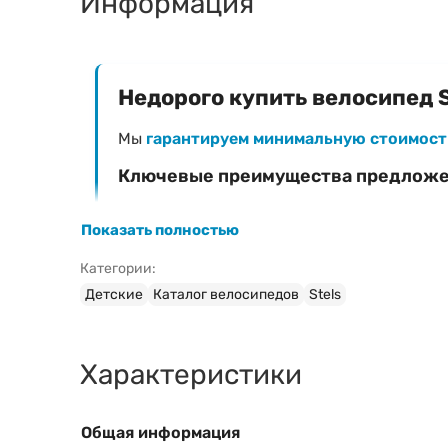
Информация
Недорого купить велосипед St
Мы
гарантируем минимальную стоимост
Ключевые преимущества предлож
Фиксированная низкая цена
— 482 Br
Показать полностью
Официальная гарантия
на велосипед Stels
Категории:
Быстрая доставка
в любой регион Белар
Детские
Каталог велосипедов
Stels
Профессиональная сборка и настройка
(
Характеристики
Затрудняетесь с выбором модели?
Ознакомьтесь с нашим руководством:
Общая информация
Свяжитесь с консультантом для быс