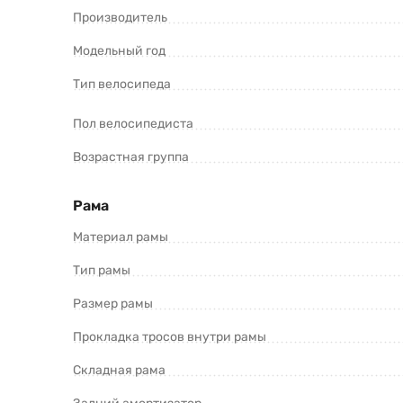
Производитель
Galaxy Pro 16 V010 (2024) и оформить 
Модельный год
Тип велосипеда
Пол велосипедиста
Возрастная группа
Рама
*Информация о товаре предоставлена для ознакомления. П
продавцов и потребителей. Прежде чем купить Stels Galaxy 
Материал рамы
Тип рамы
Размер рамы
Прокладка тросов внутри рамы
Складная рама