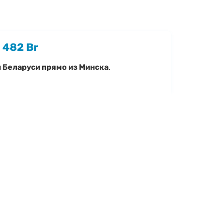
—
482 Br
й Беларуси прямо из Минска
.
ие, уточнить характеристики Stels