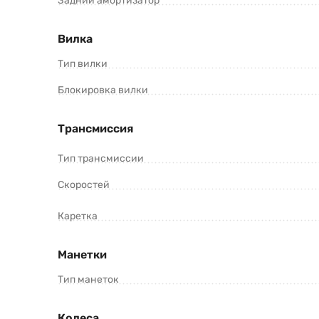
Задний амортизатор
Вилка
Тип вилки
Блокировка вилки
Трансмиссия
Тип трансмиссии
Скоростей
Каретка
Манетки
Тип манеток
Колеса