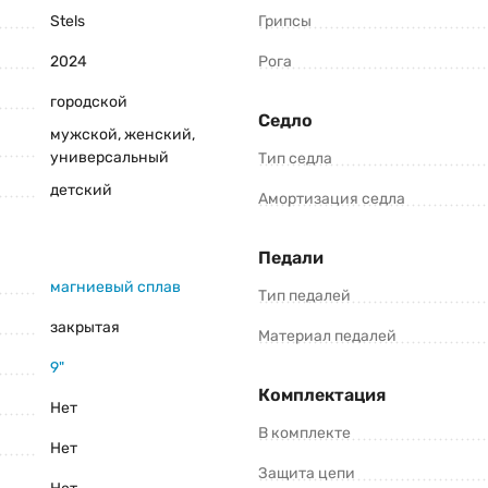
заказ.
Stels
Грипсы
2024
Рога
городской
Консультация и оформление заказа:
Седло
мужской, женский,
+375 (29) 1-925-925
универсальный
Тип седла
Viber
Telegram
детский
Амортизация седла
роизводители оставляют за собой право изменять внешний вид, характеристики 
Педали
Pro 16 V010 (2024) уточните все важные для вас параметры велосипеда.
магниевый сплав
Тип педалей
закрытая
Материал педалей
9"
Комплектация
Нет
В комплекте
Нет
Защита цепи