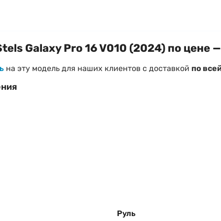
els Galaxy Pro 16 V010 (2024) по цене 
ь
на эту модель для наших клиентов с доставкой
по все
ения
 Galaxy Pro 16 V010 (2024)
уси
при необходимости)
 «
Как правильно выбрать велосипед
»
Руль
трого ответа!
Наш менеджер поможет подтвердить налич