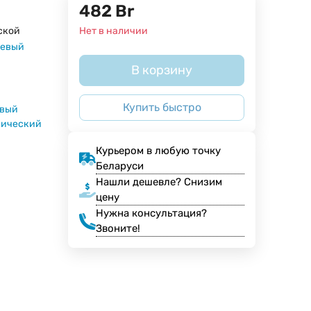
482
Br
ской
Нет в наличии
иевый
В корзину
Купить быстро
овый
нический
Курьером в любую точку
Беларуси
Нашли дешевле? Снизим
цену
Нужна консультация?
Звоните!