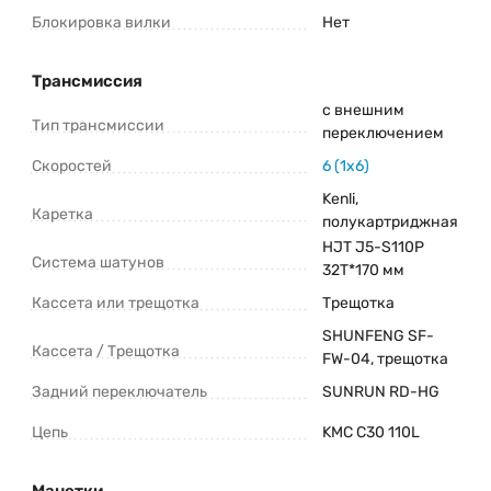
Блокировка вилки
Нет
Трансмиссия
с внешним
Тип трансмиссии
переключением
Скоростей
6 (1x6)
Kenli,
Каретка
полукартриджная
HJT J5-S110P
Система шатунов
32T*170 мм
Кассета или трещотка
Трещотка
SHUNFENG SF-
Кассета / Трещотка
FW-04, трещотка
Задний переключатель
SUNRUN RD-HG
Цепь
KMC C30 110L
Манетки