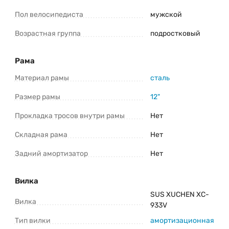
Пол велосипедиста
мужской
Консультация и оформление заказа:
+375 (29) 1-925-925
Возрастная группа
подростковый
Telegram
Viber
Рама
*Информация о товаре предоставлена для ознакомления. Производители
оставляют за собой право изменять внешний вид, характеристики и
Материал рамы
сталь
комплектацию товара предварительно не уведомляя продавцов и
потребителей. Прежде чем купить Racer Rider 24 (2025) уточните все важные
для вас параметры велосипеда.
Размер рамы
12"
Прокладка тросов внутри рамы
Нет
Складная рама
Нет
Задний амортизатор
Нет
Вилка
SUS XUCHEN XC-
Вилка
933V
Тип вилки
амортизационная