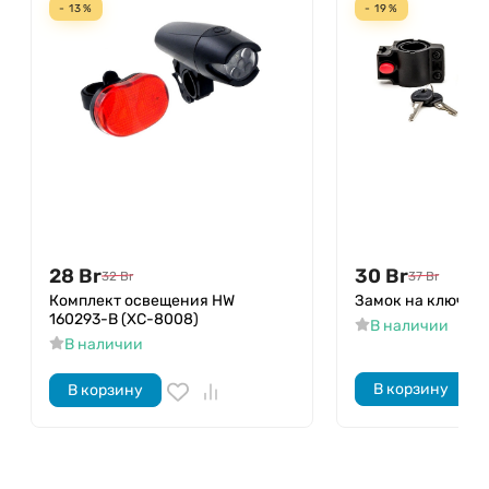
- 13%
- 19%
28
Br
30
Br
32
Br
37
Br
Комплект освещения HW
Замок на ключ HW
160293-B (XC-8008)
В наличии
В наличии
В корзину
В корзину