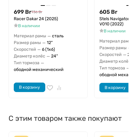
699
Br
605
Br
736
Br
Racer Dakar 24 (2025)
Stels Navigator 41
V010 (2022)
В наличии
В наличии
—
Материал рамы
сталь
—
Материал рамы
—
Размер рамы
12"
—
Размер рамы
12
—
Скоростей
6 (1x6)
—
Скоростей
21 (
—
Диаметр колёс
24"
—
Диаметр колёс
—
Тип тормоза
—
Тип тормоза
ободной механический
ободной механич
В корзину
В корзину
С этим товаром также покупают