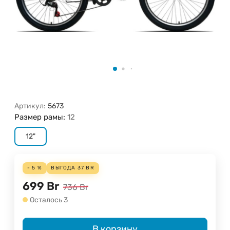
Артикул:
5673
Размер рамы:
12
12"
- 5 %
ВЫГОДА
37
BR
699
Br
736
Br
Осталось 3
В корзину