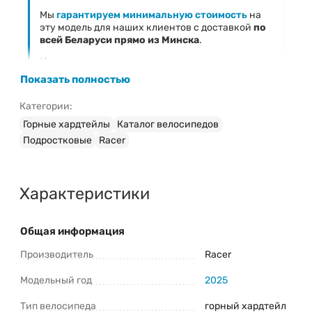
Мы
гарантируем минимальную стоимость
на
эту модель для наших клиентов с доставкой
по
всей Беларуси прямо из Минска
.
Ключевые преимущества предложения
Показать полностью
Фиксированная низкая цена
— 699 Br
Официальная гарантия
на велосипед Racer Rider
Категории:
24 (2025)
Горные хардтейлы
Каталог велосипедов
Быстрая доставка
в любой регион Беларуси
Подростковые
Racer
Профессиональная сборка и настройка
(при
необходимости)
Характеристики
Затрудняетесь с выбором модели?
Ознакомьтесь с нашим руководством:
«
Как правильно выбрать велосипед
»
Общая информация
Свяжитесь с консультантом для
Производитель
быстрого ответа!
Наш менеджер поможет
Racer
подтвердить наличие, уточнить
характеристики Racer Rider 24 (2025) и
Модельный год
2025
оформить заказ.
Тип велосипеда
горный хардтейл