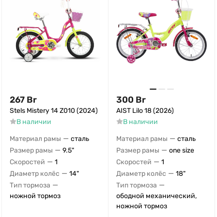
267
Br
300
Br
Stels Mistery 14 Z010 (2024)
AIST Lilo 18 (2026)
В наличии
В наличии
—
—
Материал рамы
сталь
Материал рамы
сталь
—
—
Размер рамы
9.5"
Размер рамы
one size
—
—
Скоростей
1
Скоростей
1
—
—
Диаметр колёс
14"
Диаметр колёс
18"
—
—
Тип тормоза
Тип тормоза
ножной тормоз
ободной механический,
ножной тормоз