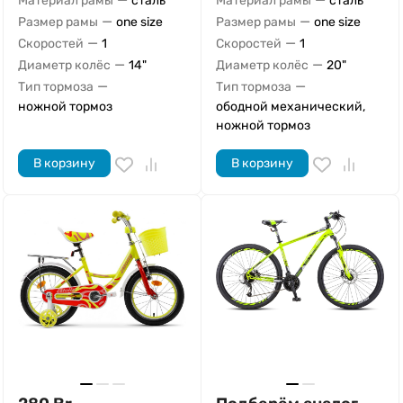
Материал рамы
сталь
Материал рамы
сталь
—
—
Размер рамы
one size
Размер рамы
one size
—
—
Скоростей
1
Скоростей
1
—
—
Диаметр колёс
14"
Диаметр колёс
20"
—
—
Тип тормоза
Тип тормоза
ножной тормоз
ободной механический,
ножной тормоз
В корзину
В корзину