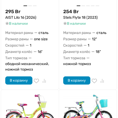
295
Br
254
Br
AIST Lilo 16 (2026)
Stels Flyte 18 (2023)
В наличии
В наличии
—
—
Материал рамы
сталь
Материал рамы
сталь
—
—
Размер рамы
one size
Размер рамы
12"
—
—
Скоростей
1
Скоростей
1
—
—
Диаметр колёс
16"
Диаметр колёс
18"
—
—
Тип тормоза
Тип тормоза
ободной механический,
ножной тормоз
ножной тормоз
В корзину
В корзину