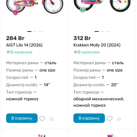
284
Br
312
Br
AIST Lilo 14 (2026)
Krakken Molly 20 (2024)
В наличии
В наличии
—
—
Материал рамы
сталь
Материал рамы
сталь
—
—
Размер рамы
one size
Размер рамы
one size
—
—
Скоростей
1
Скоростей
1
—
—
Диаметр колёс
14"
Диаметр колёс
20"
—
—
Тип тормоза
Тип тормоза
ножной тормоз
ободной механический,
ножной тормоз
В корзину
В корзину