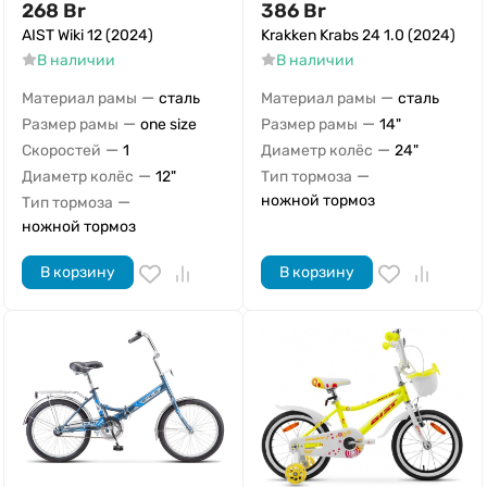
268
Br
386
Br
AIST Wiki 12 (2024)
Krakken Krabs 24 1.0 (2024)
В наличии
В наличии
—
—
Материал рамы
сталь
Материал рамы
сталь
—
—
Размер рамы
one size
Размер рамы
14"
—
—
Скоростей
1
Диаметр колёс
24"
—
—
Диаметр колёс
12"
Тип тормоза
—
ножной тормоз
Тип тормоза
ножной тормоз
В корзину
В корзину