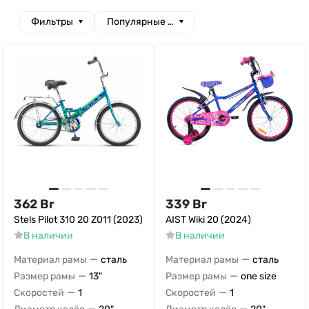
Фильтры
Популярные сначала
362
Br
339
Br
Stels Pilot 310 20 Z011 (2023)
AIST Wiki 20 (2024)
В наличии
В наличии
—
—
Материал рамы
сталь
Материал рамы
сталь
—
—
Размер рамы
13"
Размер рамы
one size
—
—
Скоростей
1
Скоростей
1
—
—