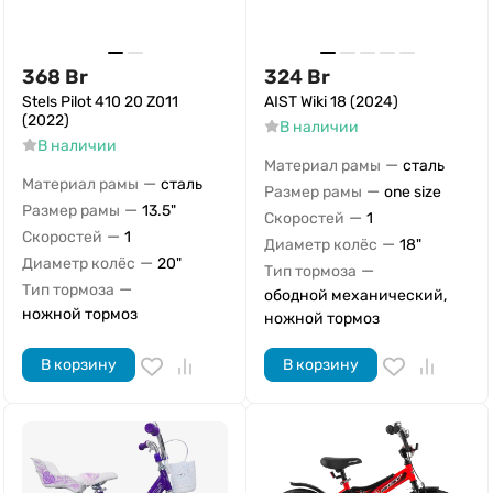
368
Br
324
Br
Stels Pilot 410 20 Z011
AIST Wiki 18 (2024)
(2022)
В наличии
В наличии
—
Материал рамы
сталь
—
Материал рамы
сталь
—
Размер рамы
one size
—
Размер рамы
13.5"
—
Скоростей
1
—
Скоростей
1
—
Диаметр колёс
18"
—
Диаметр колёс
20"
—
Тип тормоза
—
Тип тормоза
ободной механический,
ножной тормоз
ножной тормоз
В корзину
В корзину