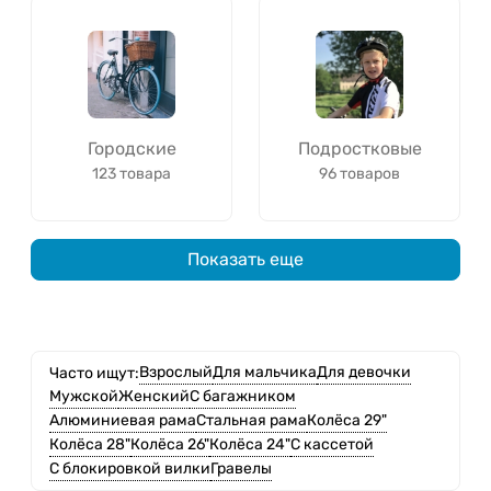
Городские
Подростковые
123 товара
96 товаров
Показать еще
Взрослый
Для мальчика
Для девочки
Часто ищут:
Мужской
Женский
С багажником
Алюминиевая рама
Стальная рама
Колёса 29"
Колёса 28"
Колёса 26"
Колёса 24"
С кассетой
С блокировкой вилки
Гравелы