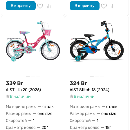
В корзину
В корзину
339
Br
324
Br
AIST Lilo 20 (2026)
AIST Stitch 18 (2024)
В наличии
В наличии
—
—
Материал рамы
сталь
Материал рамы
сталь
—
—
Размер рамы
one size
Размер рамы
one size
—
—
Скоростей
1
Скоростей
1
—
—
Диаметр колёс
20"
Диаметр колёс
18"