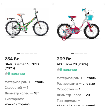
254
Br
339
Br
Stels Talisman 18 Z010
AIST Skye 20 (2024)
(2023)
В наличии
В наличии
—
Материал рамы
сталь
—
Материал рамы
сталь
—
Размер рамы
one size
—
Скоростей
1
—
Скоростей
1
—
Диаметр колёс
18"
—
Диаметр колёс
20"
—
Тип тормоза
—
Тип тормоза
ножной тормоз
ободной механический,