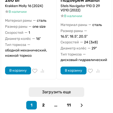
280
Br
Подберём аналог
Krakken Molly 16 (2024)
Stels Navigator 910 D 29
V010 (2022)
В наличии
В наличии
—
Материал рамы
сталь
—
Материал рамы
сталь
—
Размер рамы
one size
—
Размер рамы
—
Скоростей
1
16.5", 18.5", 20.5"
—
Диаметр колёс
16"
—
Скоростей
24 (3x8)
—
Тип тормоза
—
Диаметр колёс
29"
ободной механический,
—
Тип тормоза
ножной тормоз
дисковый гидравлический
В корзину
В корзину
Загрузить еще
1
2
...
11