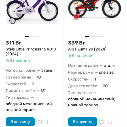
311
Br
339
Br
Stels Little Princess 16 V010
AIST Zuma 20 (2024)
(2024)
В наличии
В наличии
—
Материал рамы
сталь
—
Материал рамы
сталь
—
Размер рамы
one size
—
Размер рамы
10"
—
Скоростей
1
—
Скоростей
1
—
Диаметр колёс
20"
—
Диаметр колёс
16"
—
Тип тормоза
—
Тип тормоза
ободной механический,
ободной механический,
ножной тормоз
ножной тормоз
В корзину
В корзину