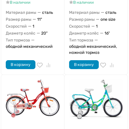
В наличии
В наличии
—
—
Материал рамы
сталь
Материал рамы
сталь
—
—
Размер рамы
11"
Размер рамы
one size
—
—
Скоростей
1
Скоростей
1
—
—
Диаметр колёс
20"
Диаметр колёс
16"
—
—
Тип тормоза
Тип тормоза
ободной механический
ободной механический,
ножной тормоз
В корзину
В корзину