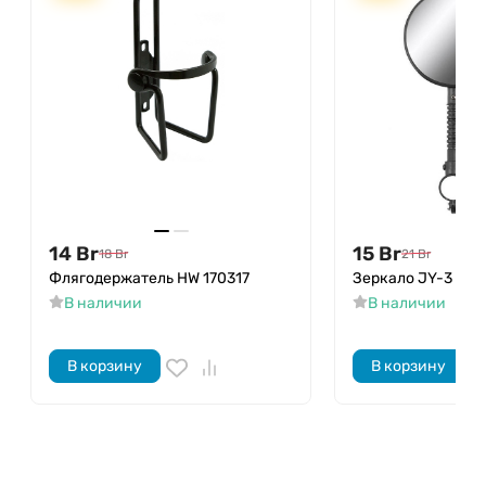
14
Br
15
Br
18
Br
21
Br
Флягодержатель HW 170317
Зеркало JY-3
В наличии
В наличии
В корзину
В корзину