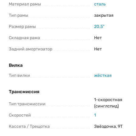
Материал рамы
сталь
*Информация о товаре предоставлена для ознакомления. Производители
оставляют за собой право изменять внешний вид, характеристики и
Тип рамы
комплектацию товара предварительно не уведомляя продавцов и
закрытая
потребителей. Прежде чем купить Stels Tyrant 20 V030 (2022) уточните все
важные для вас параметры велосипеда.
Размер рамы
20.5"
Складная рама
Нет
Задний амортизатор
Нет
Вилка
Тип вилки
жёсткая
Трансмиссия
1-скоростная
Тип трансмиссии
(синглспид)
Скоростей
1
Кассета / Трещотка
Звёздочка, 9T