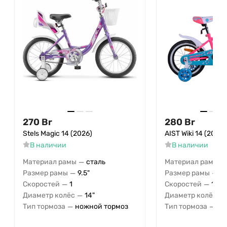
270
Br
280
Br
Stels Magic 14 (2026)
AIST Wiki 14 (2024)
В наличии
В наличии
—
—
Материал рамы
сталь
Материал рамы
—
—
Размер рамы
9.5"
Размер рамы
on
—
—
Скоростей
1
Скоростей
1
—
—
Диаметр колёс
14"
Диаметр колёс
—
—
Тип тормоза
ножной тормоз
Тип тормоза
но