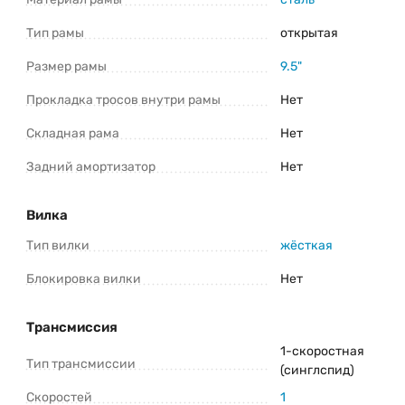
*Информация о товаре предоставлена для ознакомления. Производители
Тип рамы
открытая
оставляют за собой право изменять внешний вид, характеристики и
комплектацию товара предварительно не уведомляя продавцов и
потребителей. Прежде чем купить Stels Mistery 14 Z010 (2024) уточните все
важные для вас параметры велосипеда.
Размер рамы
9.5"
Прокладка тросов внутри рамы
Нет
Складная рама
Нет
Задний амортизатор
Нет
Вилка
Тип вилки
жёсткая
Блокировка вилки
Нет
Трансмиссия
1-скоростная
Тип трансмиссии
(синглспид)
Скоростей
1