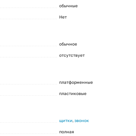
обычные
Нет
обычное
отсутствует
и комплектацию товара предварительно не уведомляя
платформенные
пластиковые
щитки
,
звонок
полная