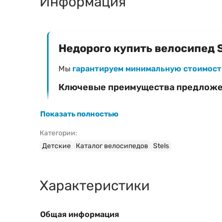
Информация
Недорого купить велосипед S
Мы
гарантируем минимальную стоимост
Ключевые преимущества предлож
Фиксированная низкая цена
— 0 Br
Показать полностью
Официальная гарантия
на велосипед Stel
Категории:
Быстрая доставка
в любой регион Белар
Детские
Каталог велосипедов
Stels
Профессиональная сборка и настройка
(
Характеристики
Затрудняетесь с выбором модели?
Ознакомьтесь с нашим руководством:
Общая информация
Свяжитесь с консультантом для быс