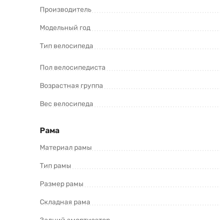
Производитель
Arrow 16 V020 (2022) и оформить зака
Модельный год
Тип велосипеда
Пол велосипедиста
Возрастная группа
Вес велосипеда
*Информация о товаре предоставлена для ознакомления. П
продавцов и потребителей. Прежде чем купить Stels Arrow 
Рама
Материал рамы
Тип рамы
Размер рамы
Складная рама