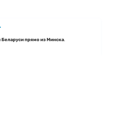
r
й Беларуси прямо из Минска
.
ие, уточнить характеристики Stels