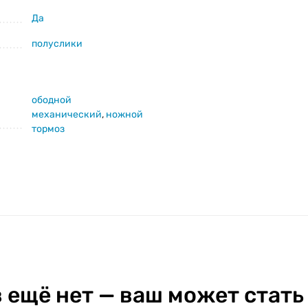
Да
полуслики
ободной
механический
,
ножной
тормоз
 ещё нет — ваш может стать