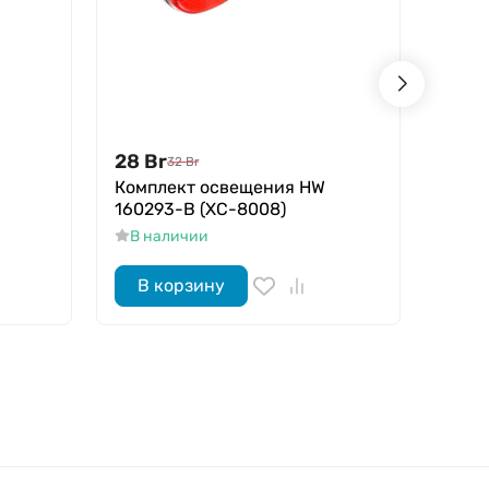
28
Br
30
B
32
Br
Комплект освещения HW
Замо
160293-B (XC-8008)
В н
В наличии
В корзину
В 