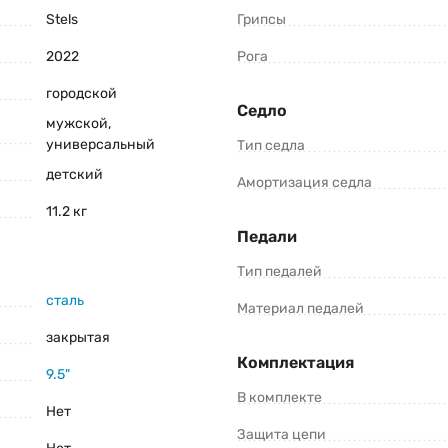
з.
Stels
Грипсы
2022
Рога
городской
Консультация и оформление заказа:
Седло
мужской,
+375 (29) 1-925-925
универсальный
Тип седла
Viber
Telegram
детский
Амортизация седла
11.2 кг
роизводители оставляют за собой право изменять внешний вид, характеристики 
Педали
16 V020 (2022) уточните все важные для вас параметры велосипеда.
Тип педалей
сталь
Материал педалей
закрытая
Комплектация
9.5"
В комплекте
Нет
Защита цепи