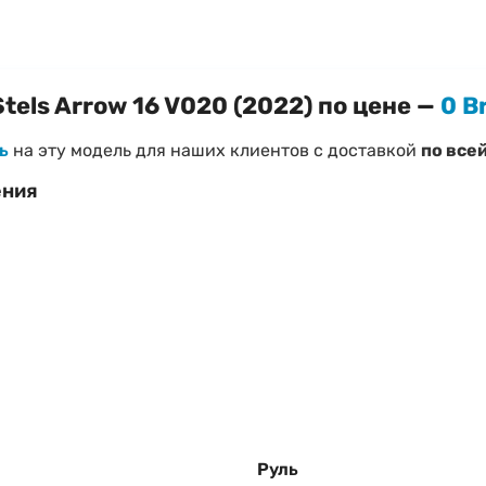
tels Arrow 16 V020 (2022) по цене —
0 B
ь
на эту модель для наших клиентов с доставкой
по все
ения
s Arrow 16 V020 (2022)
уси
при необходимости)
 «
Как правильно выбрать велосипед
»
Руль
трого ответа!
Наш менеджер поможет подтвердить налич