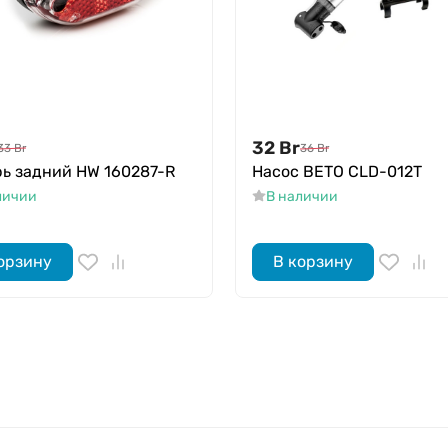
32
Br
33
Br
36
Br
ь задний HW 160287-R
Насос BETO CLD-012T
личии
В наличии
орзину
В корзину