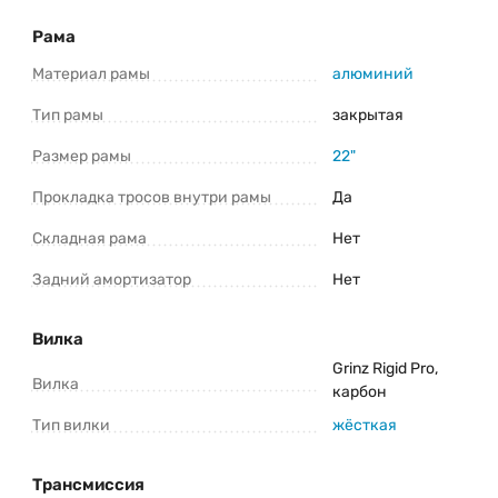
*Информация о товаре предоставлена для ознакомления. Производители
оставляют за собой право изменять внешний вид, характеристики и
комплектацию товара предварительно не уведомляя продавцов и
Рама
потребителей. Прежде чем купить Stark Gravel 700.5 D (2024) уточните все
важные для вас параметры велосипеда.
Материал рамы
алюминий
Тип рамы
закрытая
Размер рамы
22"
Прокладка тросов внутри рамы
Да
Складная рама
Нет
Задний амортизатор
Нет
Вилка
Grinz Rigid Pro,
Вилка
карбон
Тип вилки
жёсткая
Трансмиссия