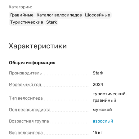
Официальная гарантия
на велосипед Stark Gravel
Категории:
700.5 D (2024)
Гравийные
Каталог велосипедов
Шоссейные
Быстрая доставка
в любой регион Беларуси
Туристические
Stark
Профессиональная сборка и настройка
(при
необходимости)
Характеристики
Затрудняетесь с выбором модели?
Ознакомьтесь с нашим руководством:
«
Как правильно выбрать велосипед
»
Общая информация
Свяжитесь с консультантом для
Производитель
быстрого ответа!
Наш менеджер поможет
Stark
подтвердить наличие, уточнить
характеристики Stark Gravel 700.5 D (2024)
Модельный год
2024
и оформить заказ.
туристический,
Тип велосипеда
гравийный
Консультация и оформление заказа:
Пол велосипедиста
мужской
+375 (29) 1-925-925
Возрастная группа
взрослый
Telegram
Viber
Вес велосипеда
15 кг