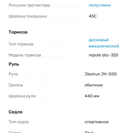
Рисунок протектора
полуслики
Ширина покрышки
45С
Тормоза
дисковый
Тип тормоза
механический
Модель тормоза
repute dsc-320
Руль
Руль
Jieshun JH-D05
Грипсы
обычные
Ширина руля
440 мм
Седло
Тип седла
спортивное
Седло
Zeus