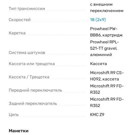
с внешним
Тип трансмиссии
переключением
Скоростей
18 (2x9)
Prowheel PW-
Каретка
BB86, картридж
Prowheel RPL-
521-TT gravel,
Система шатунов
алюминий
Кассета или трещотка
Кассета
Microshift R9 CS-
Кассета / Трещотка
H092, кассета
Microshift R9 FD-
Передний переключатель
R352
Microshift R9 FD-
Задний переключатель
R352
Цепь
KMC Z9
Манетки