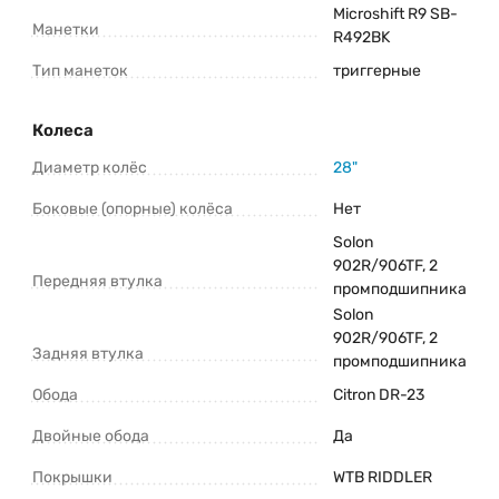
Microshift R9 SB-
Манетки
R492BK
Тип манеток
триггерные
Колеса
Диаметр колёс
28"
Боковые (опорные) колёса
Нет
Solon
902R/906TF, 2
Передняя втулка
промподшипника
Solon
902R/906TF, 2
Задняя втулка
промподшипника
Обода
Citron DR-23
Двойные обода
Да
Покрышки
WTB RIDDLER