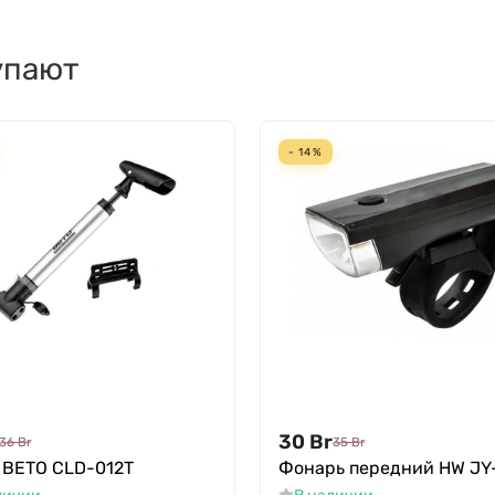
упают
- 14%
30
Br
36
Br
35
Br
 BETO CLD-012T
Фонарь передний HW JY