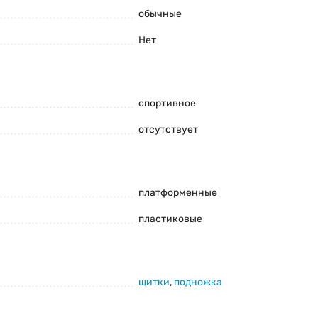
обычные
Нет
спортивное
отсутствует
и комплектацию товара предварительно не уведомляя
платформенные
пластиковые
щитки
,
подножка