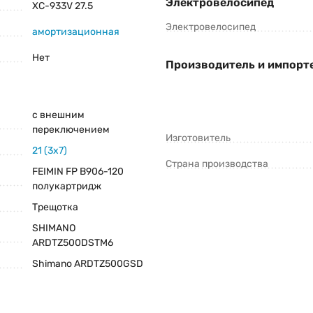
Электровелосипед
XC-933V 27.5
Электровелосипед
амортизационная
Нет
Производитель и импорт
с внешним
переключением
Изготовитель
21 (3x7)
Страна производства
FEIMIN FP B906-120
полукартридж
Трещотка
SHIMANO
ARDTZ500DSTM6
Shimano ARDTZ500GSD