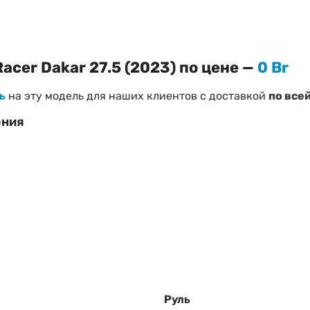
acer Dakar 27.5 (2023) по цене —
0 Br
ь
на эту модель для наших клиентов с доставкой
по все
ения
 Dakar 27.5 (2023)
уси
при необходимости)
 «
Как правильно выбрать велосипед
»
Руль
трого ответа!
Наш менеджер поможет подтвердить нали