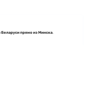
й Беларуси прямо из Минска
.
чие, уточнить характеристики Racer