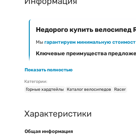
Информация
Недорого купить велосипед R
Мы
гарантируем минимальную стоимост
Ключевые преимущества предлож
Фиксированная низкая цена
— 0 Br
Показать полностью
Официальная гарантия
на велосипед Racer
Категории:
Быстрая доставка
в любой регион Белар
Горные хардтейлы
Каталог велосипедов
Racer
Профессиональная сборка и настройка
(
Характеристики
Затрудняетесь с выбором модели?
Ознакомьтесь с нашим руководством:
Общая информация
Свяжитесь с консультантом для быс