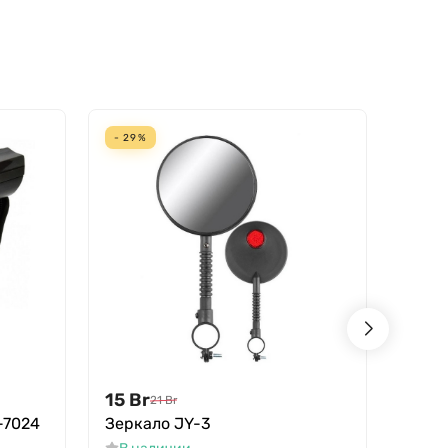
- 29%
- 19%
15
Br
30
B
21
Br
-7024
Зеркало JY-3
Замо