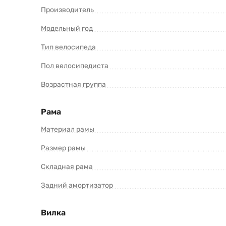
Производитель
Dakar 27.5 (2023) и оформить заказ.
Модельный год
Тип велосипеда
Пол велосипедиста
Возрастная группа
Рама
*Информация о товаре предоставлена для ознакомления. П
продавцов и потребителей. Прежде чем купить Racer Dakar 
Материал рамы
Размер рамы
Складная рама
Задний амортизатор
Вилка