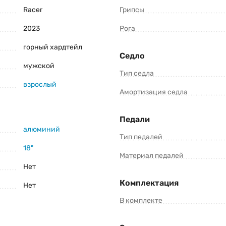
Racer
Грипсы
2023
Рога
горный хардтейл
Консультация и оформление заказа:
Седло
мужской
+375 (29) 1-925-925
Тип седла
Viber
Telegram
взрослый
Амортизация седла
роизводители оставляют за собой право изменять внешний вид, характеристики 
Педали
27.5 (2023) уточните все важные для вас параметры велосипеда.
алюминий
Тип педалей
18"
Материал педалей
Нет
Комплектация
Нет
В комплекте