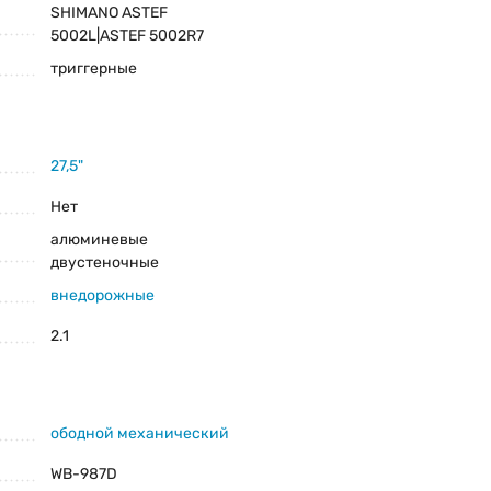
SHIMANO ASTEF
5002L|ASTEF 5002R7
триггерные
27,5"
Нет
алюминевые
двустеночные
внедорожные
2.1
ободной механический
WB-987D