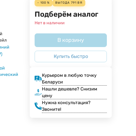
- 100 %
ВЫГОДА
791
BR
Подберём аналог
Нет в наличии
й
В корзину
ейл
иний
7)
Купить быстро
ой
нический
Курьером в любую точку
Беларуси
Нашли дешевле? Снизим
цену
Нужна консультация?
Звоните!