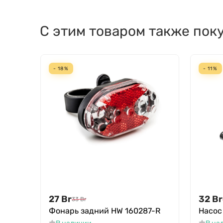
С этим товаром также пок
- 18%
- 11%
27
Br
32
Br
33
Br
Фонарь задний HW 160287-R
Насос