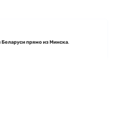
й Беларуси прямо из Минска
.
чие, уточнить характеристики Krakken