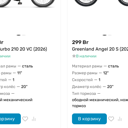
Br
299
Br
Turbo 210 20 VC (2026)
Greenland Angel 20 S (20
личии
В наличии
—
—
ал рамы
сталь
Материал рамы
сталь
—
—
 рамы
11"
Размер рамы
12"
—
—
тей
1
Скоростей
1
—
—
р колёс
20"
Диаметр колёс
20"
—
—
рмоза
Тип тормоза
й механический
ободной механический, но
тормоз
орзину
В корзину