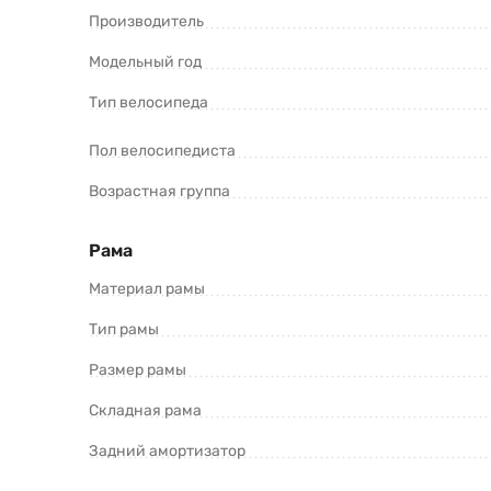
Производитель
Molly 20 (2024) и оформить заказ.
Модельный год
Тип велосипеда
Пол велосипедиста
Возрастная группа
Рама
*Информация о товаре предоставлена для ознакомления. П
продавцов и потребителей. Прежде чем купить Krakken Moll
Материал рамы
Тип рамы
Размер рамы
Складная рама
Задний амортизатор