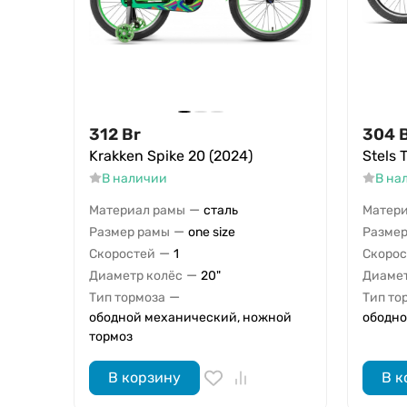
312
Br
304
Krakken Spike 20 (2024)
Stels 
В наличии
В на
—
Материал рамы
сталь
Матери
—
Размер рамы
one size
Размер
—
Скоростей
1
Скорос
—
Диаметр колёс
20"
Диамет
—
Тип тормоза
Тип то
ободной механический, ножной
ободно
тормоз
В корзину
В к