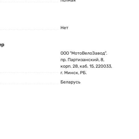
полная
Нет
ер
ООО "МотоВелоЗавод".
пр. Партизанский, 8,
корп. 28, каб. 15, 220033,
г. Минск, РБ.
Беларусь