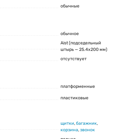
обычные
обычное
Aist (подседельный
штырь — 25.4x200 мм)
отсутствует
и комплектацию товара предварительно не уведомляя
платформенные
пластиковые
щитки
,
багажник
,
корзина
,
звонок