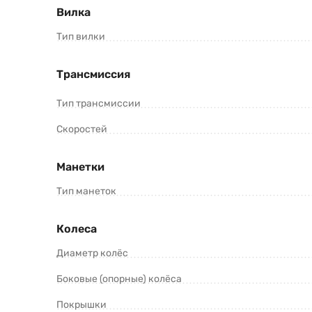
Вилка
Тип вилки
Трансмиссия
Тип трансмиссии
Скоростей
Манетки
Тип манеток
Колеса
Диаметр колёс
Боковые (опорные) колёса
Покрышки