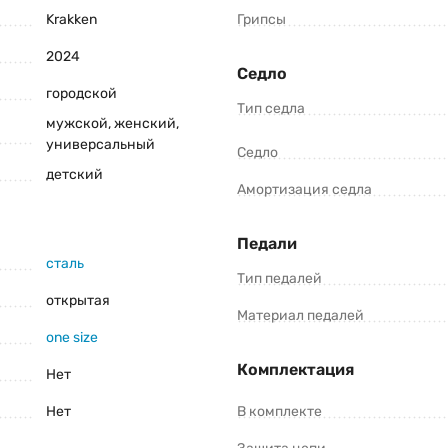
Krakken
Грипсы
2024
Седло
городской
Консультация и оформление заказа:
Тип седла
мужской, женский,
+375 (29) 1-925-925
универсальный
Седло
Viber
Telegram
детский
Амортизация седла
роизводители оставляют за собой право изменять внешний вид, характеристики 
Педали
y 20 (2024) уточните все важные для вас параметры велосипеда.
сталь
Тип педалей
открытая
Материал педалей
one size
Комплектация
Нет
Нет
В комплекте