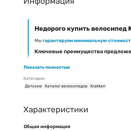
Информация
Недорого купить велосипед K
Мы
гарантируем минимальную стоимост
Ключевые преимущества предлож
Фиксированная низкая цена
— 312 Br
Показать полностью
Официальная гарантия
на велосипед Krak
Категории:
Быстрая доставка
в любой регион Белар
Детские
Каталог велосипедов
Krakken
Профессиональная сборка и настройка
(
Характеристики
Затрудняетесь с выбором модели?
Ознакомьтесь с нашим руководством:
Общая информация
Свяжитесь с консультантом для быс