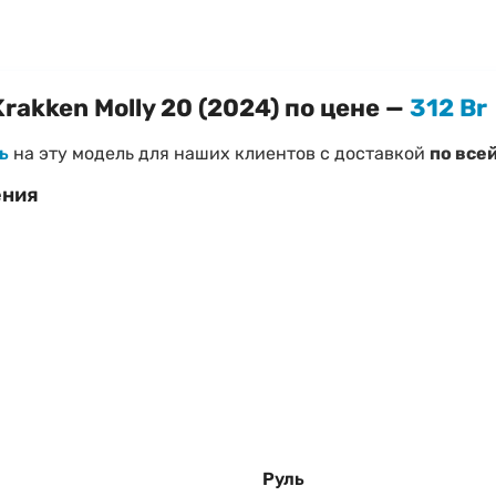
rakken Molly 20 (2024) по цене —
312 Br
ь
на эту модель для наших клиентов с доставкой
по все
ения
ken Molly 20 (2024)
уси
при необходимости)
 «
Как правильно выбрать велосипед
»
Руль
трого ответа!
Наш менеджер поможет подтвердить нали