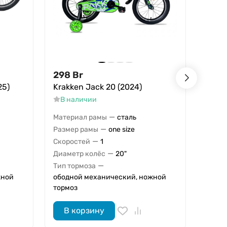
298
Br
331
25)
Krakken Jack 20 (2024)
Stels
В наличии
В н
—
Материал рамы
сталь
Матер
—
Размер рамы
one size
Разме
—
Скоростей
1
Скоро
—
Диаметр колёс
20"
Диаме
—
Тип тормоза
Тип т
жной
ободной механический, ножной
ободн
тормоз
тормо
В корзину
В 