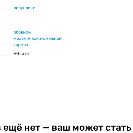
полуслики
ободной
механический
,
ножной
тормоз
V-brake
 ещё нет — ваш может стать