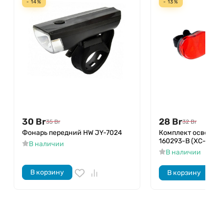
- 14%
- 13%
30
Br
28
Br
35
Br
32
Br
Фонарь передний HW JY-7024
Комплект освеще
160293-B (XC-800
В наличии
В наличии
В корзину
В корзину