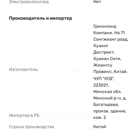
Электровелосипед
Нет
Производитель и импортер
Гриннлэнд
Компани. Но 71
Сонгжианг роад,
Хуаинг
Дистрикт,
Хуаиан Сити,
Жиангсу
Изготовитель
Провинс, Китай.
ЧУП "УСВ",
223021,
Минская обл,
Минский р-н, д.
Богатырева,
произв. здание,
Импортер в РБ
ком. 2
Страна производства
Китай