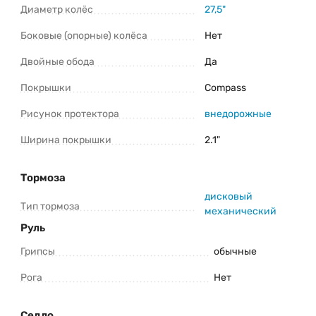
Диаметр колёс
27,5"
Боковые (опорные) колёса
Нет
Двойные обода
Да
Покрышки
Compass
Рисунок протектора
внедорожные
Ширина покрышки
2.1"
Тормоза
дисковый
Тип тормоза
механический
Руль
Грипсы
обычные
Рога
Нет
Седло