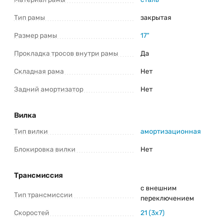
*Информация о товаре предоставлена для ознакомления. Производители
Тип рамы
закрытая
оставляют за собой право изменять внешний вид, характеристики и
комплектацию товара предварительно не уведомляя продавцов и
потребителей. Прежде чем купить Greenland Genesis K 27.5 (2025) уточните
все важные для вас параметры велосипеда.
Размер рамы
17"
Прокладка тросов внутри рамы
Да
Складная рама
Нет
Задний амортизатор
Нет
Вилка
Тип вилки
амортизационная
Блокировка вилки
Нет
Трансмиссия
с внешним
Тип трансмиссии
переключением
Скоростей
21 (3x7)