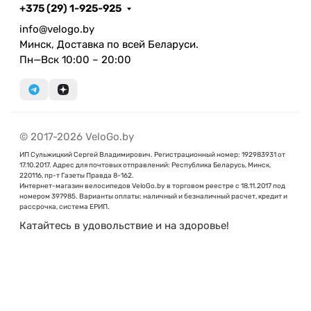
+375 (29) 1-925-925
info@velogo.by
Минск, Доставка по всей Беларуси.
Пн—Вск 10:00 – 20:00
© 2017-2026 VeloGo.by
ИП Сульжицкий Сергей Владимирович. Регистрационный номер: 192983931 от
17.10.2017. Адрес для почтовых отправлений: Республика Беларусь, Минск,
220116, пр-т Газеты Правда 8-162.
Интернет-магазин велосипедов VeloGo.by в торговом реестре с 18.11.2017 под
номером 397985. Варианты оплаты: наличный и безналичный расчет, кредит и
рассрочка, система ЕРИП.
Катайтесь в удовольствие и на здоровье!