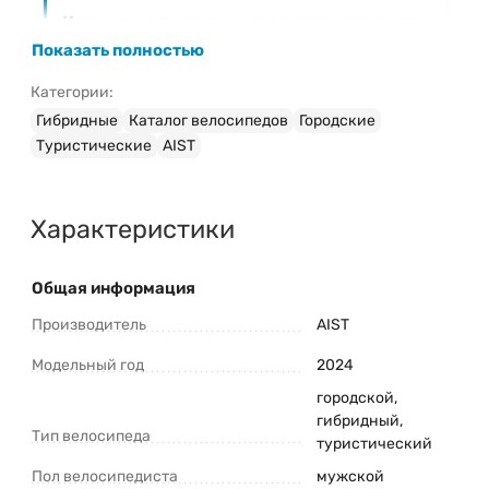
Ключевые преимущества предложения
Показать полностью
Фиксированная низкая цена
— 0 Br
Официальная гарантия
на велосипед AIST Sputnik
Категории:
1.1 (2024)
Гибридные
Каталог велосипедов
Городские
Быстрая доставка
в любой регион Беларуси
Туристические
AIST
Профессиональная сборка и настройка
(при
необходимости)
Характеристики
Затрудняетесь с выбором модели?
Ознакомьтесь с нашим руководством:
«
Как правильно выбрать велосипед
»
Общая информация
Свяжитесь с консультантом для
Производитель
быстрого ответа!
Наш менеджер поможет
AIST
подтвердить наличие, уточнить
характеристики AIST Sputnik 1.1 (2024) и
Модельный год
2024
оформить заказ.
городской,
гибридный,
Тип велосипеда
туристический
Консультация и оформление заказа:
Пол велосипедиста
мужской
+375 (29) 1-925-925