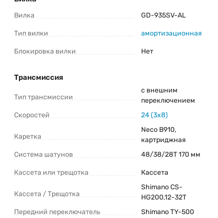
Вилка
GD-935SV-AL
Тип вилки
амортизационная
Блокировка вилки
Нет
Трансмиссия
с внешним
Тип трансмиссии
переключением
Скоростей
24 (3x8)
Neco B910,
Каретка
картриджная
Система шатунов
48/38/28T 170 мм
Кассета или трещотка
Кассета
Shimano CS-
Кассета / Трещотка
HG200,12-32T
Передний переключатель
Shimano TY-500