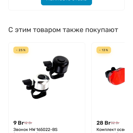
С этим товаром также покупают
- 25%
- 13%
9
Br
28
Br
12
Br
32
Br
Звонок HW 165022-BS
Комплект освеще