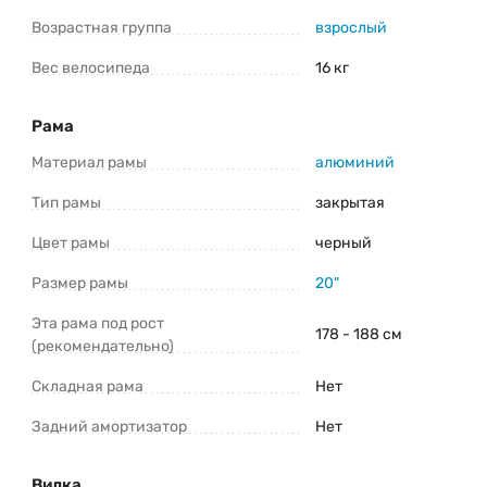
Telegram
Viber
Возрастная группа
взрослый
Вес велосипеда
16 кг
*Информация о товаре предоставлена для ознакомления. Производители
оставляют за собой право изменять внешний вид, характеристики и
комплектацию товара предварительно не уведомляя продавцов и
потребителей. Прежде чем купить AIST Sputnik 1.1 (2024) уточните все важные
для вас параметры велосипеда.
Рама
Материал рамы
алюминий
Тип рамы
закрытая
Цвет рамы
черный
Размер рамы
20"
Эта рама под рост
178 - 188 см
(рекомендательно)
Складная рама
Нет
Задний амортизатор
Нет
Вилка