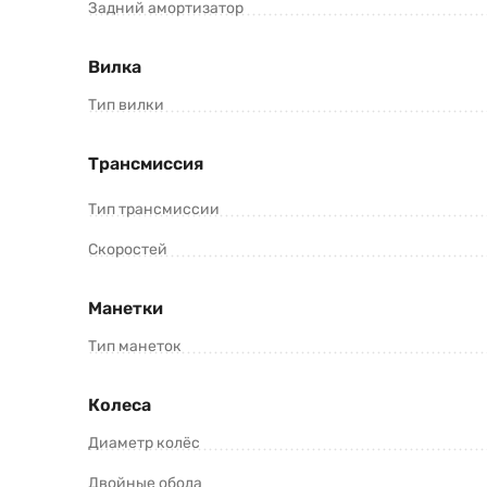
Задний амортизатор
Вилка
Тип вилки
Трансмиссия
Тип трансмиссии
Скоростей
Манетки
Тип манеток
Колеса
Диаметр колёс
Двойные обода