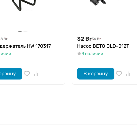
32
Br
18
Br
36
Br
держатель HW 170317
Насос BETO CLD-012T
личии
В наличии
орзину
В корзину