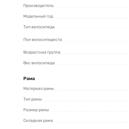
Производитель
Smart 20 1.0 (2024) и оформить заказ.
Модельный год
Тип велосипеда
Пол велосипедиста
Возрастная группа
Вес велосипеда
*Информация о товаре предоставлена для ознакомления. П
продавцов и потребителей. Прежде чем купить AIST Smart 2
Рама
Материал рамы
Тип рамы
Размер рамы
Складная рама