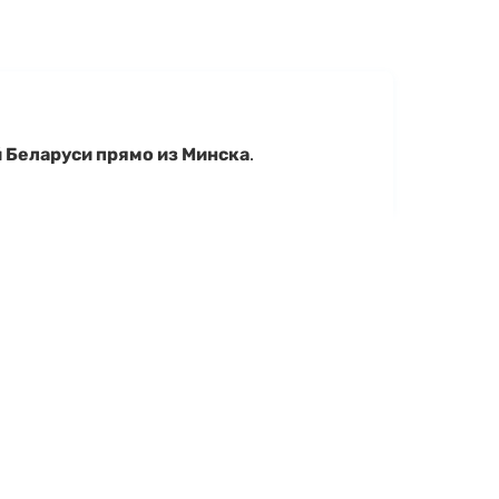
й Беларуси прямо из Минска
.
чие, уточнить характеристики AIST