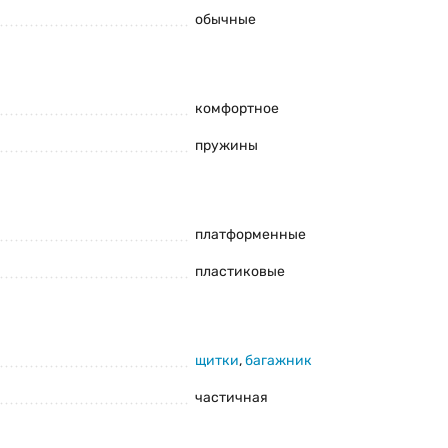
обычные
комфортное
пружины
и комплектацию товара предварительно не уведомляя
платформенные
пластиковые
щитки
,
багажник
частичная