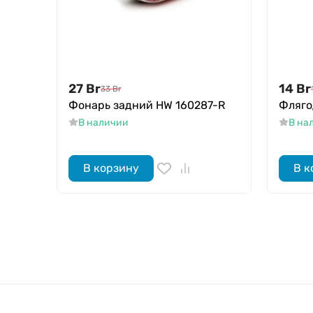
27
Br
14
Br
33
Br
Фонарь задний HW 160287-R
Фляго
В наличии
В на
В корзину
В к