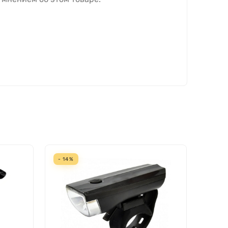
- 14%
- 25%