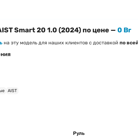
IST Smart 20 1.0 (2024) по цене —
0 Br
ь
на эту модель для наших клиентов с доставкой
по все
ения
Smart 20 1.0 (2024)
уси
ые
AIST
при необходимости)
 «
Как правильно выбрать велосипед
»
Руль
трого ответа!
Наш менеджер поможет подтвердить нали