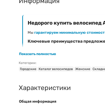
Информация
Недорого купить велосипед A
Мы
гарантируем минимальную стоимост
Ключевые преимущества предлож
Фиксированная низкая цена
— 0 Br
Показать полностью
Официальная гарантия
на велосипед AIST 
Категории:
Быстрая доставка
в любой регион Белар
Городские
Каталог велосипедов
Женские
Складн
Профессиональная сборка и настройка
(
Характеристики
Затрудняетесь с выбором модели?
Ознакомьтесь с нашим руководством:
Общая информация
Свяжитесь с консультантом для быс