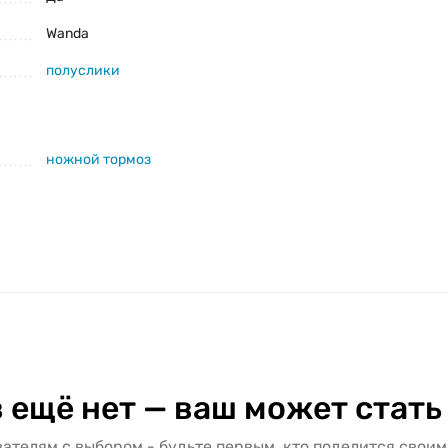
Wanda
полуслики
ножной тормоз
 ещё нет — ваш может стать
ателям с выбором - будьте первым, кто поделится своим