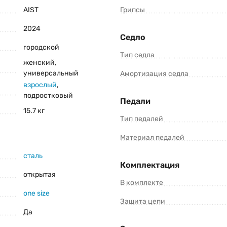
AIST
Грипсы
2024
Седло
городской
Консультация и оформление заказа:
Тип седла
женский,
+375 (29) 1-925-925
универсальный
Амортизация седла
Viber
Telegram
взрослый
,
подростковый
Педали
15.7 кг
роизводители оставляют за собой право изменять внешний вид, характеристики 
Тип педалей
0 1.0 (2024) уточните все важные для вас параметры велосипеда.
Материал педалей
сталь
Комплектация
открытая
В комплекте
one size
Защита цепи
Да