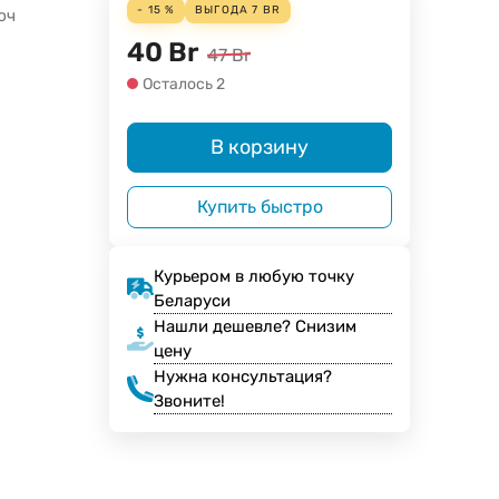
- 15 %
ВЫГОДА
7
BR
юч
40
Br
47
Br
Осталось 2
В корзину
Купить быстро
Курьером в любую точку
Беларуси
Нашли дешевле? Снизим
цену
Нужна консультация?
Звоните!