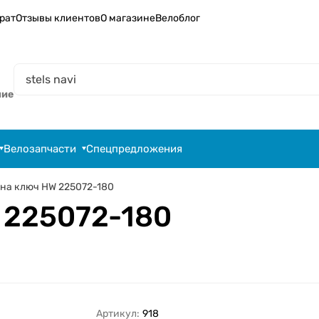
рат
Отзывы клиентов
О магазине
Велоблог
ние
Велозапчасти
Спецпредложения
на ключ HW 225072-180
 225072-180
Артикул:
918