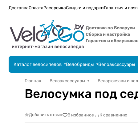
Доставка
Оплата
Рассрочка
Скидки и подарки
Гарантия и возв
Доставка по Беларуси
Сборка и настройка
Гарантия и обслужива
Каталог велосипедов
Велобренды
Велоаксессуары
Главная
Велоаксессуары
Велорюкзаки и ве
Велосумка под се
Добавить отзыв
В избранное
К сравнению