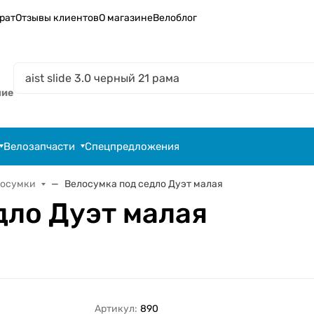
рат
Отзывы клиентов
О магазине
Велоблог
ние
Велозапчасти
Спецпредложения
лосумки
Велосумка под седло Дуэт малая
дло Дуэт малая
Артикул:
890