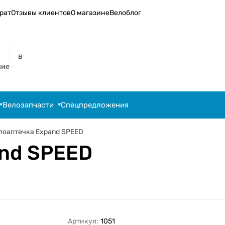
рат
Отзывы клиентов
О магазине
Велоблог
ние
Велозапчасти
Спецпредложения
лоаптечка Expand SPEED
nd SPEED
Артикул:
1051