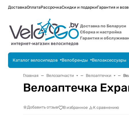
Доставка
Оплата
Рассрочка
Скидки и подарки
Гарантия и возв
Доставка по Беларуси
Сборка и настройка
Гарантия и обслужива
Каталог велосипедов
Велобренды
Велоаксессуары
Главная
Велозапчасти
Велоаптечки
Ве
Велоаптечка Expa
Добавить отзыв
В избранное
К сравнению