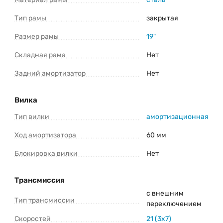
*Информация о товаре предоставлена для ознакомления. Производители
Тип рамы
закрытая
оставляют за собой право изменять внешний вид, характеристики и
комплектацию товара предварительно не уведомляя продавцов и
потребителей. Прежде чем купить Stels Navigator 900 D 29 F010 (2023)
уточните все важные для вас параметры велосипеда.
Размер рамы
19"
Складная рама
Нет
Задний амортизатор
Нет
Вилка
Тип вилки
амортизационная
Ход амортизатора
60 мм
Блокировка вилки
Нет
Трансмиссия
с внешним
Тип трансмиссии
переключением
Скоростей
21 (3x7)