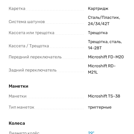
Каретка
Картридж
Сталь/Пластик,
Система шатунов
24/34/42Т
Кассета или трещотка
Трещотка
Трещотка, сталь,
Кассета / Трещотка
14-28Т
Передний переключатель
Microshift FD-M20
Microshift RD-
Задний переключатель
M21L
Манетки
Манетки
Microshift TS-38
Тип манеток
триггерные
Колеса
Диаметр колёс
29"