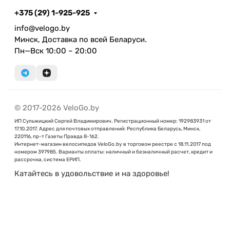
+375 (29) 1-925-925
info@velogo.by
Минск, Доставка по всей Беларуси.
Пн—Вск 10:00 – 20:00
© 2017-2026 VeloGo.by
ИП Сульжицкий Сергей Владимирович. Регистрационный номер: 192983931 от
17.10.2017. Адрес для почтовых отправлений: Республика Беларусь, Минск,
220116, пр-т Газеты Правда 8-162.
Интернет-магазин велосипедов VeloGo.by в торговом реестре с 18.11.2017 под
номером 397985. Варианты оплаты: наличный и безналичный расчет, кредит и
рассрочка, система ЕРИП.
Катайтесь в удовольствие и на здоровье!