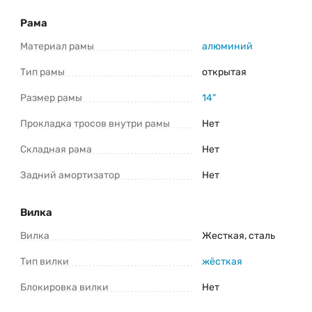
*Информация о товаре предоставлена для ознакомления. Производители
Рама
оставляют за собой право изменять внешний вид, характеристики и
комплектацию товара предварительно не уведомляя продавцов и
потребителей. Прежде чем купить Stels Miss 4300 V 24 V010 (2023) уточните
Материал рамы
алюминий
все важные для вас параметры велосипеда.
Тип рамы
открытая
Размер рамы
14"
Прокладка тросов внутри рамы
Нет
Складная рама
Нет
Задний амортизатор
Нет
Вилка
Вилка
Жесткая, сталь
Тип вилки
жёсткая
Блокировка вилки
Нет