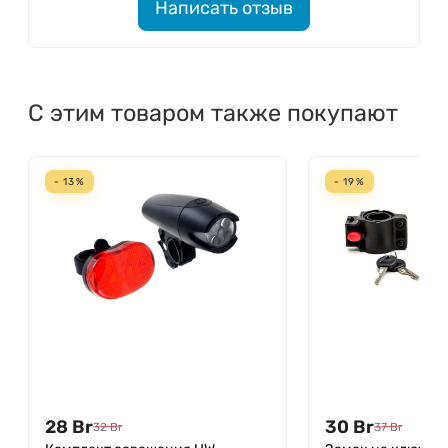
Написать отзыв
С этим товаром также покупают
- 13%
- 19%
28
Br
30
Br
32
Br
37
Br