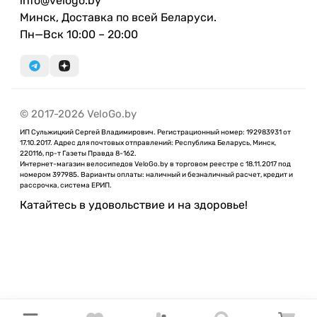
info@velogo.by
Минск, Доставка по всей Беларуси.
Пн—Вск 10:00 – 20:00
© 2017-2026 VeloGo.by
ИП Сульжицкий Сергей Владимирович. Регистрационный номер: 192983931 от
17.10.2017. Адрес для почтовых отправлений: Республика Беларусь, Минск,
220116, пр-т Газеты Правда 8-162.
Интернет-магазин велосипедов VeloGo.by в торговом реестре с 18.11.2017 под
номером 397985. Варианты оплаты: наличный и безналичный расчет, кредит и
рассрочка, система ЕРИП.
Катайтесь в удовольствие и на здоровье!