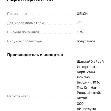
Производитель
GEKON
Для колёс диаметром
12"
Ширина покрышки
1.75
Рисунок протектора
полуслики
Производитель и импортер
Шанхай Хайвей
Интернэшнл
Корп. 2404
Лонгъю
Билдинг, 1036
Пуд Онг Нан
Роад, Шанхай,
Изготовитель
Китай.
ООО
«Инвелум»,