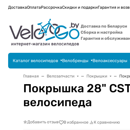
Доставка
Оплата
Рассрочка
Скидки и подарки
Гарантия и возв
Доставка по Беларуси
Сборка и настройка
Гарантия и обслужива
Каталог велосипедов
Велобренды
Велоаксессуары
Главная
Велозапчасти
Покрышки
Покр
Покрышка 28" CST
велосипеда
Добавить отзыв
В избранное
К сравнению