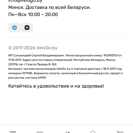
info@velogo.by
Минск, Доставка по всей Беларуси.
Пн—Вск 10:00 – 20:00
© 2017-2026 VeloGo.by
ИП Сульжицкий Сергей Владимирович. Регистрационный номер: 192983931 от
17.10.2017. Адрес для почтовых отправлений: Республика Беларусь, Минск,
220116, пр-т Газеты Правда 8-162.
Интернет-магазин велосипедов VeloGo.by в торговом реестре с 18.11.2017 под
номером 397985. Варианты оплаты: наличный и безналичный расчет, кредит и
рассрочка, система ЕРИП.
Катайтесь в удовольствие и на здоровье!