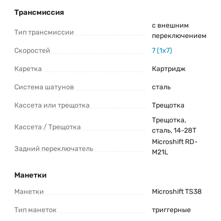
Трансмиссия
с внешним
Тип трансмиссии
переключением
Скоростей
7 (1x7)
Каретка
Картридж
Система шатунов
сталь
Кассета или трещотка
Трещотка
Трещотка,
Кассета / Трещотка
сталь, 14-28Т
Microshift RD-
Задний переключатель
M21L
Манетки
Манетки
Microshift TS38
Тип манеток
триггерные