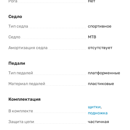
Рога
Нет
Седло
Тип седла
спортивное
Седло
MТВ
Амортизация седла
отсутствует
Педали
Тип педалей
платформенные
Материал педалей
пластиковые
Комплектация
щитки
,
В комплекте
подножка
Защита цепи
частичная