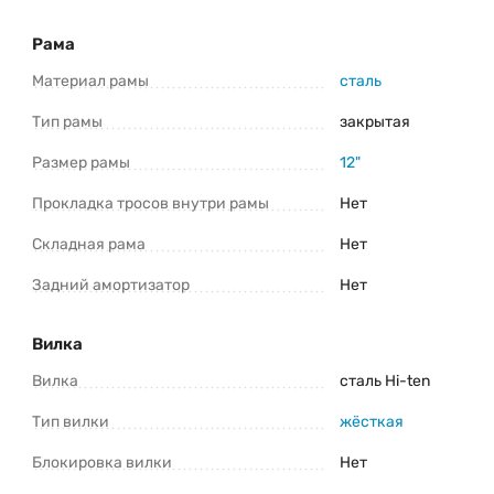
*Информация о товаре предоставлена для ознакомления. Производители
Рама
оставляют за собой право изменять внешний вид, характеристики и
комплектацию товара предварительно не уведомляя продавцов и
потребителей. Прежде чем купить Nialanti Clyde 1.0 MD 24 (2025) уточните все
важные для вас параметры велосипеда.
Материал рамы
сталь
Тип рамы
закрытая
Размер рамы
12"
Прокладка тросов внутри рамы
Нет
Складная рама
Нет
Задний амортизатор
Нет
Вилка
Вилка
сталь Hi-ten
Тип вилки
жёсткая
Блокировка вилки
Нет