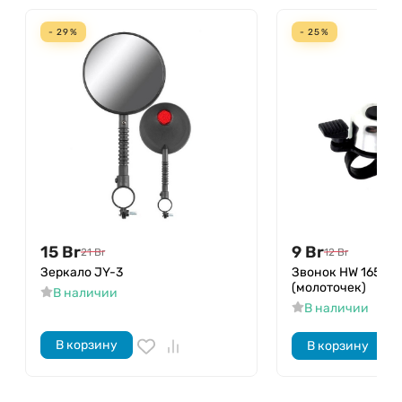
- 29%
- 25%
15
Br
9
Br
21
Br
12
Br
Зеркало JY-3
Звонок HW 16502
(молоточек)
В наличии
В наличии
В корзину
В корзину