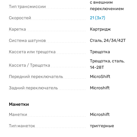
с внешним
Тип трансмиссии
переключением
Скоростей
21 (3x7)
Каретка
Картридж
Система шатунов
Сталь, 24/34/42Т
Кассета или трещотка
Трещотка
Трещотка, сталь,
Кассета / Трещотка
14-28Т
Передний переключатель
MicroShift
Задний переключатель
Microshift
Манетки
Манетки
Microshift
Тип манеток
триггерные