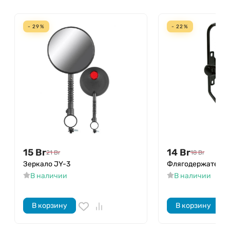
- 29%
- 22%
15
Br
14
Br
21
Br
18
Br
Зеркало JY-3
Флягодержатель 
В наличии
В наличии
В корзину
В корзину