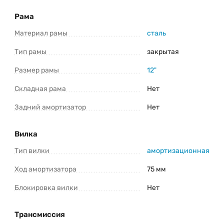
*Информация о товаре предоставлена для ознакомления. Производители
Рама
оставляют за собой право изменять внешний вид, характеристики и
комплектацию товара предварительно не уведомляя продавцов и
потребителей. Прежде чем купить Nialanti Bonnie 1.1 MD 24 (2025) уточните все
Материал рамы
сталь
важные для вас параметры велосипеда.
Тип рамы
закрытая
Размер рамы
12"
Складная рама
Нет
Задний амортизатор
Нет
Вилка
Тип вилки
амортизационная
Ход амортизатора
75 мм
Блокировка вилки
Нет
Трансмиссия