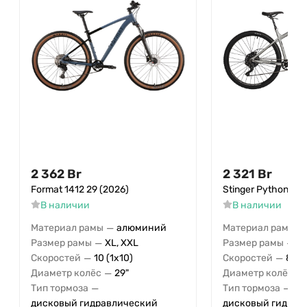
2 362
Br
2 321
Br
Format 1412 29 (2026)
Stinger Python Evo
В наличии
В наличии
—
—
Материал рамы
алюминий
Материал рамы
—
—
Размер рамы
XL, XXL
Размер рамы
18
—
—
Скоростей
10 (1x10)
Скоростей
8 (1
—
—
Диаметр колёс
29"
Диаметр колёс
—
—
Тип тормоза
Тип тормоза
дисковый гидравлический
дисковый гидрав