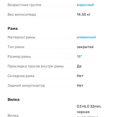
Консультация и оформление заказа:
Возрастная группа
взрослый
+375 (29) 1-925-925
Telegram
Viber
Вес велосипеда
14.50 кг
Рама
*Информация о товаре предоставлена для ознакомления. Производители
оставляют за собой право изменять внешний вид, характеристики и
комплектацию товара предварительно не уведомляя продавцов и
потребителей. Прежде чем купить Hagen 3.10 29 (2025) уточните все важные
Материал рамы
алюминий
для вас параметры велосипеда.
Тип рамы
закрытая
Размер рамы
18"
Прокладка тросов внутри рамы
Да
Складная рама
Нет
Задний амортизатор
Нет
Вилка
D3 HLO 32mm,
черная
Вилка