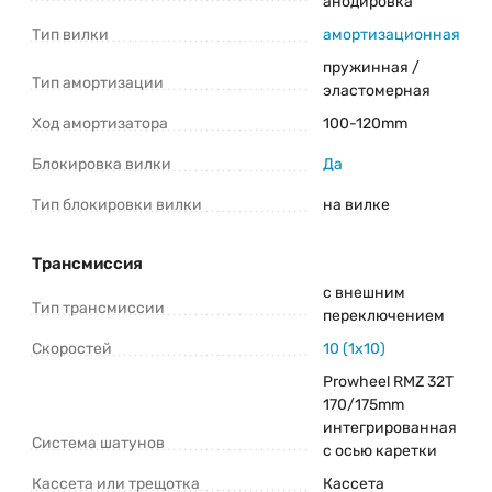
анодировка
Тип вилки
амортизационная
пружинная /
Тип амортизации
эластомерная
Ход амортизатора
100-120mm
Блокировка вилки
Да
Тип блокировки вилки
на вилке
Трансмиссия
с внешним
Тип трансмиссии
переключением
Скоростей
10 (1x10)
Prowheel RMZ 32T
170/175mm
интегрированная
Система шатунов
с осью каретки
Кассета или трещотка
Кассета