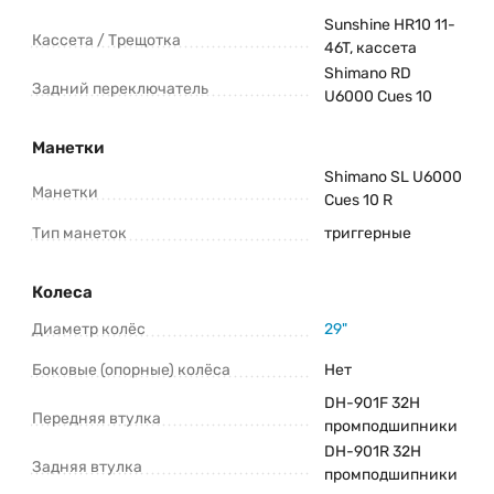
Sunshine HR10 11-
Кассета / Трещотка
46T, кассета
Shimano RD
Задний переключатель
U6000 Cues 10
Манетки
Shimano SL U6000
Манетки
Cues 10 R
Тип манеток
триггерные
Колеса
Диаметр колёс
29"
Боковые (опорные) колёса
Нет
DH-901F 32H
Передняя втулка
промподшипники
DH-901R 32H
Задняя втулка
промподшипники