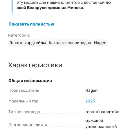
эту модель для наших клиентов с доставкой
по
всей Беларуси прямо из Минска
.
Ключевые преимущества предложения
Показать полностью
Фиксированная низкая цена
— 2 350 Br
Официальная гарантия
на велосипед Hagen 3.10
Категории:
29 (2025)
Горные хардтейлы
Каталог велосипедов
Hagen
Быстрая доставка
в любой регион Беларуси
Профессиональная сборка и настройка
(при
необходимости)
Характеристики
Затрудняетесь с выбором модели?
Ознакомьтесь с нашим руководством:
Общая информация
«
Как правильно выбрать велосипед
»
Производитель
Hagen
Свяжитесь с консультантом для
быстрого ответа!
Наш менеджер поможет
Модельный год
2025
подтвердить наличие, уточнить
характеристики Hagen 3.10 29 (2025) и
Тип велосипеда
горный хардтейл
оформить заказ.
мужской,
Пол велосипедиста
универсальный