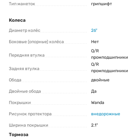
Тип манеток
грипшифт
Колеса
Диаметр колёс
26"
Боковые (опорные) колёса
Нет
Q/R
Передняя втулка
промподшипники
Q/R
Задняя втулка
промподшипники
Обода
двойные
Двойные обода
Да
Покрышки
Wanda
Рисунок протектора
внедорожные
Ширина покрышки
2.1"
Тормоза