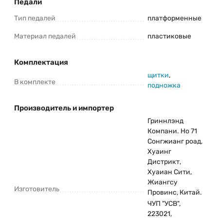
Педали
Тип педалей
платформенные
Материал педалей
пластиковые
Комплектация
щитки
,
В комплекте
подножка
Производитель и импортер
Гриннлэнд
Компани. Но 71
Сонгжианг роад,
Хуаинг
Дистрикт,
Хуаиан Сити,
Жиангсу
Изготовитель
Провинс, Китай.
ЧУП "УСВ",
223021,