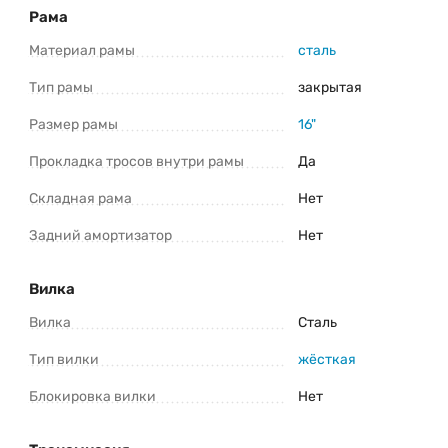
Рама
*Информация о товаре предоставлена для ознакомления. Производители
оставляют за собой право изменять внешний вид, характеристики и
Материал рамы
комплектацию товара предварительно не уведомляя продавцов и
сталь
потребителей. Прежде чем купить Greenland Formula 26 7S (2025) уточните
все важные для вас параметры велосипеда.
Тип рамы
закрытая
Размер рамы
16"
Прокладка тросов внутри рамы
Да
Складная рама
Нет
Задний амортизатор
Нет
Вилка
Вилка
Сталь
Тип вилки
жёсткая
Блокировка вилки
Нет