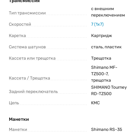
Трансмиссия
с внешним
Тип трансмиссии
переключением
Скоростей
7 (1x7)
Каретка
Картридж
Система шатунов
сталь, пластик
Кассета или трещотка
Трещотка
Shimano MF-
TZ500-7,
Кассета / Трещотка
трещотка
SHIMANO Tourney
Задний переключатель
RD-TZ500
Цепь
KMC
Манетки
Манетки
Shimano RS-35